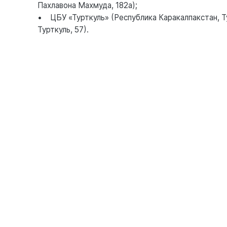
Пахлавона Махмуда, 182а);
• ЦБУ «Турткуль» (Республика Каракалпакстан, Т
Турткуль, 57).