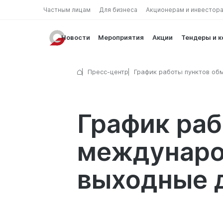
Частным лицам
Для бизнеса
Акционерам и инвестор
Новости
Мероприятия
Акции
Тендеры и 
Пресс-центр
График работы пунктов об
валют и международных д
переводов в выходные дни
График раб
междунаро
выходные 