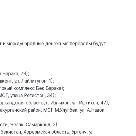
ют и международные денежные переводы будут
 Барака, 78);
ент, ул. Лайлитугон, 1);
говый комплекс Бек Барака);
СГ, улица Регистон, 34);
андская область, г. Иштихон, ул. Иштихон, 47);
урганский район, МСГ М.Улугбек, ул. А.Навои,
ть, Челак, Самарканд, 2);
бекистан, Хорезмская область, Ургенч, ул.