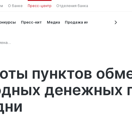
ам
О банке
Пресс-центр
Отделения банка
конкурсы
Пресс-кит
Медиа
Продажа имущества
мена
енежных
оты пунктов обме
дных денежных п
дни