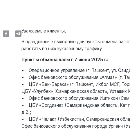
Уважаемые клиенты,
В праздничные выходные дни пункты обмена вал
работать по нижеуказанному графику.
Пункты обмена валют 7 июня 2025 г.:
• Операционное управление (г. Ташкент, ул. Саида
• Офис банковского обслуживания «Алмаз» (г. Ташк
• ЦБУ «Бек-Барака» (г. Ташкент, Икбол МСГ, Тор
ЦБУ «Улугбек» (Самаркандская область, Урташик М
• Офис банковского обслуживания Иштихон (Самарк
• ЦБУ «Согдиана» (Самаркандская область, Каттак
д.2);
• ЦБУ «Челак» (Узбекистан, Самаркандская облас
Офис банковского обслуживания города Ургенч (Уз