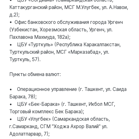
Каттакурганский район, МСГ М.Улугбек, ул. А.Навои,
д.2);
• Офис банковского обслуживания города Ургенч
(Узбекистан, Хорезмская область, Ургенч, ул.
Пахлавона Махмуда, 182а);
• ЦБУ «Турткуль» (Республика Каракалпакстан,
Турткульский район, МСГ «Марказабад», ул.
Турткуль, 57).
Пункты обмена валют:
• Операционное управление (г. Ташкент, ул. Саида
Барака, 78);
• ЦБУ «Бек-Барака» (г. Ташкент, Икбол МСГ,
Торговый комплекс Бек Барака);
• ЦБУ «Улугбек» (Самаркандская область,
г.Самарканд, СГМ "Ходжа Ахрор Валий" ул.
Адолатпарвар, 7);