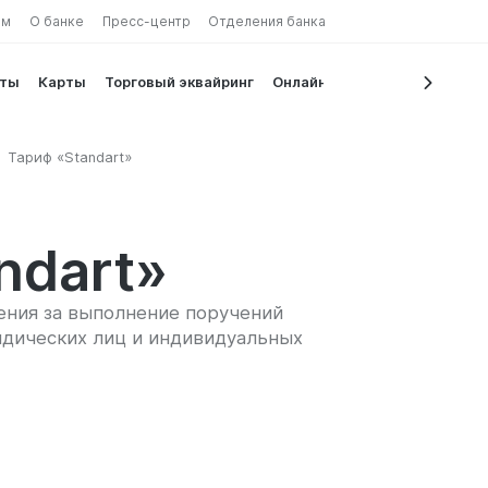
ам
О банке
Пресс-центр
Отделения банка
иты
Карты
Торговый эквайринг
Онлайн сервисы
Тариф «Standart»
ndart»
ения за выполнение поручений
ридических лиц и индивидуальных