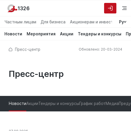
1326
Частным лицам
Для бизнеса
Акционерам и инвесторам
Ру
О
Новости
Мероприятия
Акции
Тендеры и конкурсы
Пр
Пресс-центр
Обновлено: 20-03-2024
Пресс-центр
Новости
Акции
Тендеры и конкурсы
График работ
Медиа
Пред