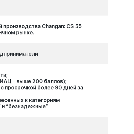
 производства Changan: CS 55
вичном рынке.
едприниматели
ти;
КИАЦ - выше 200 баллов);
с просрочкой более 90 дней за
несенных к категориям
” и “безнадежные”