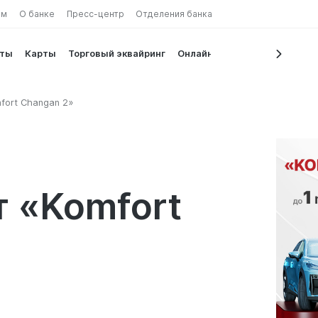
ам
О банке
Пресс-центр
Отделения банка
иты
Карты
Торговый эквайринг
Онлайн сервисы
fort Changan 2»
 «Komfort
»