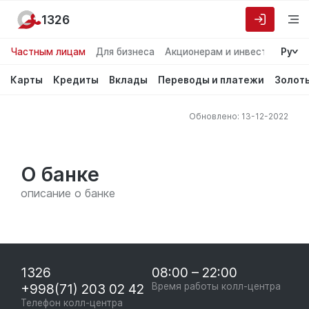
1326
Частным лицам
Для бизнеса
Акционерам и инвесторам
Ру
О
Карты
Кредиты
Вклады
Переводы и платежи
Золот
Обновлено: 13-12-2022
О банке
описание о банке
1326
08:00 – 22:00
+998(71) 203 02 42
Время работы колл-центра
Телефон колл-центра