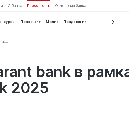
ам
О банке
Пресс-центр
Отделения банка
конкурсы
Пресс-кит
Медиа
Продажа имущества
мках
rant bank в рамка
k 2025