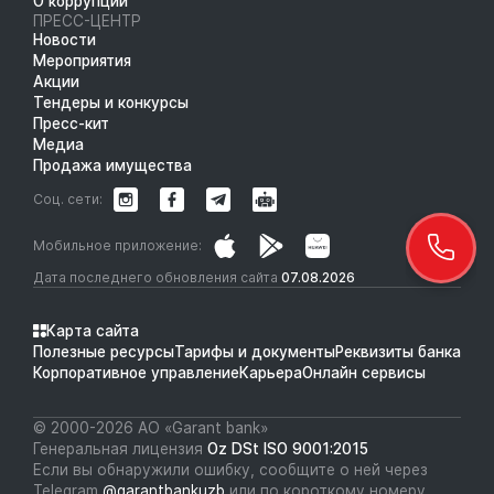
О коррупции
ПРЕСС-ЦЕНТР
Новости
Мероприятия
Акции
Тендеры и конкурсы
Пресс-кит
Медиа
Продажа имущества
Соц. сети:
Мобильное приложение:
Дата последнего обновления сайта
07.08.2026
Карта сайта
Полезные ресурсы
Тарифы и документы
Реквизиты банка
Корпоративное управление
Карьера
Онлайн сервисы
© 2000-2026 АО «Garant bank»
Генеральная лицензия
Oz DSt ISO 9001:2015
Если вы обнаружили ошибку, сообщите о ней через
Telegram
@garantbankuzb
или по короткому номеру