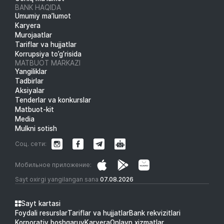
BANK HAQIDA
Umumiy ma’lumot
Karyera
Murojaatlar
Tariflar va hujjatlar
Korrupsiya to’g’risida
MATBUOT MARKAZI
Yangiliklar
Tadbirlar
Aksiyalar
Tenderlar va konkurslar
Matbuot-kit
Media
Mulkni sotish
Соц. сети:
Мобильное приложение:
Sayt oxirgi yangilangan sana
07.08.2026
Sayt kartasi
Foydali resurslar
Tariflar va hujjatlar
Bank rekvizitlari
Korporativ boshqaruv
Karyera
Onlayn xizmatlar