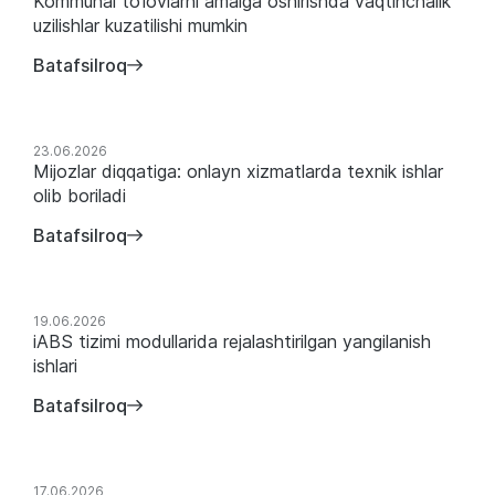
Kommunal to‘lovlarni amalga oshirishda vaqtinchalik
uzilishlar kuzatilishi mumkin
Batafsilroq
23.06.2026
Mijozlar diqqatiga: onlayn xizmatlarda texnik ishlar
olib boriladi
Batafsilroq
19.06.2026
iABS tizimi modullarida rejalashtirilgan yangilanish
ishlari
Batafsilroq
17.06.2026