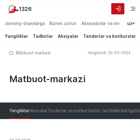
1326
Jismoniy shaxslarga
Biznes uchun
Aksiyadorlar va investorlarg
uz
Yangiliklar
Tadbirlar
Aksiyalar
Tenderlar va konkurslar
Matbuot markazi
Yangilandi: 20-03-2024
Matbuot-markazi
Yangiliklar
Aksiyalar
Tenderlar va konkurslar
Ish tartibi
Media
Ogohla