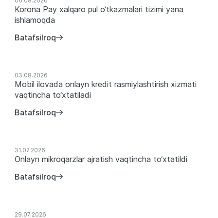
Yangiliklar
06.08.2026
Korona Pay xalqaro pul o‘tkazmalari tizimi yana
ishlamoqda
Batafsilroq
03.08.2026
Mobil ilovada onlayn kredit rasmiylashtirish xizmati
vaqtincha to‘xtatiladi
Batafsilroq
31.07.2026
Onlayn mikroqarzlar ajratish vaqtincha to‘xtatildi
Batafsilroq
29.07.2026