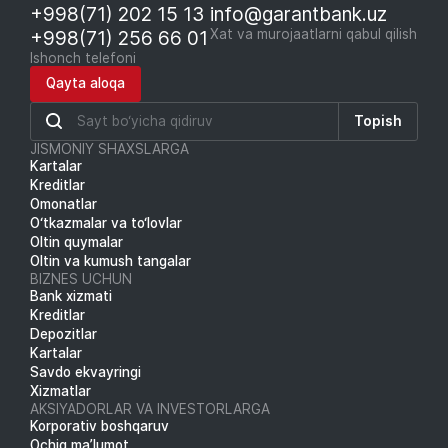
+998(71) 202 15 13
info@garantbank.uz
+998(71) 256 66 01
Xat va murojaatlarni qabul qilish
Ishonch telefoni
Qayta aloqa
Topish
JISMONIY SHAXSLARGA
Kartalar
Kreditlar
Omonatlar
O‘tkazmalar va to‘lovlar
Oltin quymalar
Oltin va kumush tangalar
BIZNES UCHUN
Bank xizmati
Kreditlar
Depozitlar
Kartalar
Savdo ekvayringi
Xizmatlar
AKSIYADORLAR VA INVESTORLARGA
Korporativ boshqaruv
Ochiq ma’lumot