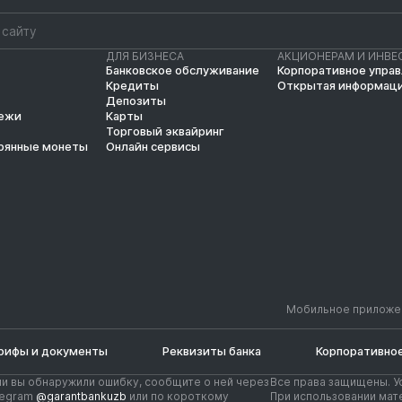
ДЛЯ БИЗНЕСА
АКЦИОНЕРАМ И ИНВЕ
Банковское обслуживание
Корпоративное упра
Кредиты
Открытая информац
Депозиты
тежи
Карты
Торговый эквайринг
рянные монеты
Онлайн сервисы
Мобильное приложе
рифы и документы
Реквизиты банка
Корпоративное
ли вы обнаружили ошибку, сообщите о ней через
Все права защищены. У
legram
@garantbankuzb
или по короткому
При использовании мате