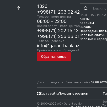
1326
+998(71) 203 02 42
ЧАСТНЫМ ЛИЦАМ
Телефон колл-центра
Карты
08:00 – 22:00
Кредиты
Время работы колл-центра
Вклады
+998(71) 202 15 13
Переводы и пла
Золотые слитки
+998(71) 256 66 01
Золотые и сереб
Телефон доверия
info@garantbank.uz
Приём писем и обращений
Обратная связь
Дата последнего обновления сайта
07.08.2026
Карта сайта
Полезные ресурсы
Та
Ес
© 2000-2026 АО «Garant bank»
Te