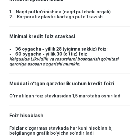
1. Naqd pul ko‘rinishida (naqd pul cheki orqali)
2. Korporativ plastik kartaga pul o‘tkazish
Minimal kredit foiz stavkasi
- 36 oygacha - yillik 28 (yigirma sakkiz) foiz;
- 60 oygacha - yillik 30 (o‘ttiz) foiz
Kelgusida Likvidlik va resurslarni boshqarish qo‘mitasi
qaroriga asosan o‘zgarishi mumkin.
Muddati o‘tgan qarzdorlik uchun kredit foizi
O‘rnatilgan foiz stavkasidan 1,5 marotaba oshiriladi
Foiz hisoblash
Foizlar o‘zgarmas stavkada har kuni hisoblanib,
belgilangan grafik bo‘yicha so‘ndiriladi