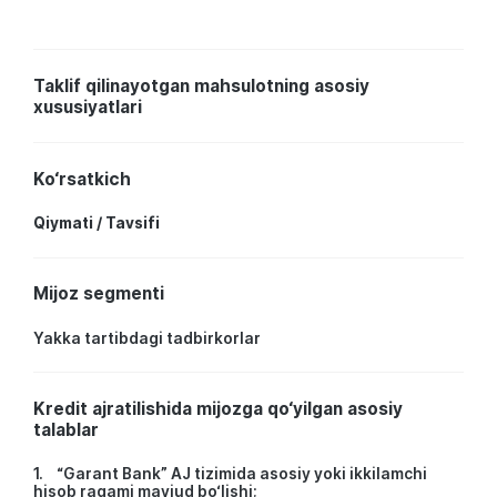
Taklif qilinayotgan mahsulotning asosiy
xususiyatlari
Ko‘rsatkich
Qiymati / Tavsifi
Mijoz segmenti
Yakka tartibdagi tadbirkorlar
Kredit ajratilishida mijozga qo‘yilgan asosiy
talablar
1. “Garant Bank” AJ tizimida asosiy yoki ikkilamchi
hisob raqami mavjud bo‘lishi;