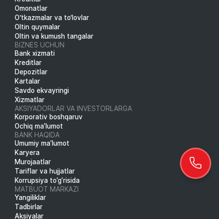
Omonatlar
O‘tkazmalar va to‘lovlar
Oltin quymalar
Oltin va kumush tangalar
BIZNES UCHUN
Bank xizmati
Kreditlar
Depozitlar
Kartalar
Savdo ekvayringi
Xizmatlar
AKSIYADORLAR VA INVESTORLARGA
Korporativ boshqaruv
Ochiq ma’lumot
BANK HAQIDA
Umumiy ma’lumot
Karyera
Murojaatlar
Tariflar va hujjatlar
Korrupsiya to’g’risida
MATBUOT MARKAZI
Yangiliklar
Tadbirlar
Aksiyalar