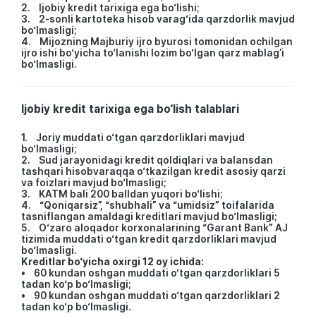
2. Ijobiy kredit tarixiga ega bo‘lishi;
3. 2-sonli kartoteka hisob varag‘ida qarzdorlik mavjud
bo‘lmasligi;
4. Mijozning Majburiy ijro byurosi tomonidan ochilgan
ijro ishi bo‘yicha to‘lanishi lozim bo‘lgan qarz mablag’i
bo‘lmasligi.
Ijobiy kredit tarixiga ega bo‘lish talablari
1. Joriy muddati o‘tgan qarzdorliklari mavjud
bo‘lmasligi;
2. Sud jarayonidagi kredit qoldiqlari va balansdan
tashqari hisobvaraqqa o‘tkazilgan kredit asosiy qarzi
va foizlari mavjud bo‘lmasligi;
3. KATM bali 200 balldan yuqori bo‘lishi;
4. “Qoniqarsiz”, “shubhali” va “umidsiz” toifalarida
tasniflangan amaldagi kreditlari mavjud bo‘lmasligi;
5. O‘zaro aloqador korxonalarining “Garant Bank” AJ
tizimida muddati o‘tgan kredit qarzdorliklari mavjud
bo‘lmasligi.
Kreditlar bo‘yicha oxirgi 12 oy ichida:
• 60 kundan oshgan muddati o‘tgan qarzdorliklari 5
tadan ko‘p bo‘lmasligi;
• 90 kundan oshgan muddati o‘tgan qarzdorliklari 2
tadan ko‘p bo‘lmasligi.