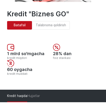
Kredit "Biznes GO"
Batafsil
Talabnoma qoldirish
1 mlrd so'mgacha
28% dan
kredit miqdori
foiz stavkasi
60 oygacha
kredit muddati
Kredit haqida
Hujjatlar