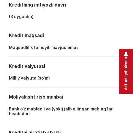
Kreditning imtiyozli davri
(3 oygacha)
Kredit maqsadi
Maqsadlilik tamoyili mavjud emas
Virtual qabulxona
Kredit valyutasi
Milliy valyuta (so‘m)
Moliyalashtirish manbai
Bank o‘z mablag‘i va (yoki) jalb qilingan mablag‘lar
hisobidan
Kreditni ajratish shakli