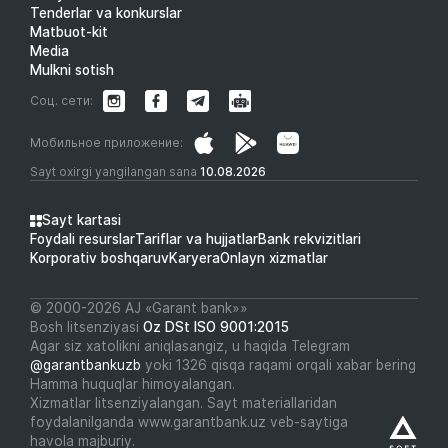
Tenderlar va konkurslar
Matbuot-kit
Media
Mulkni sotish
Соц. сети:
Мобильное приложение:
Sayt oxirgi yangilangan sana
10.08.2026
Sayt kartasi
Foydali resurslar
Tariflar va hujjatlar
Bank rekvizitlari
Korporativ boshqaruv
Karyera
Onlayn xizmatlar
© 2000-2026 АJ «Garant bank»»
Bosh litsenziyasi
Oz DSt ISO 9001:2015
Agar siz xatolikni aniqlasangiz, u haqida Telegram
@garantbankuzb
yoki 1326 qisqa raqami orqali xabar bering
Hamma huquqlar himoyalangan.
Xizmatlar litsenziyalangan. Sayt materiallaridan
foydalanilganda www.garantbank.uz veb-saytiga
havola majburiy.