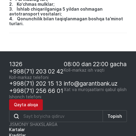
2. Ko‘chmas mulklar;
3. İshlab chiqarilganiga 5 yildan oshmagan
avtotransport vositalari;
4. Qonunchilik bilan taqiqlanmagan boshqa ta’minot
turlari.
1326
08:00 dan 22:00 gacha
+998(71) 203 02 42
Koll-markaz ish vaqti
Koll-markaz telefoni
+998(71) 202 15 13
info@garantbank.uz
+998(71) 256 66 01
Xat va murojaatlarni qabul qilish
Ishonch telefoni
Qayta aloqa
Topish
JISMONIY SHAXSLARGA
Kartalar
Kreditlar