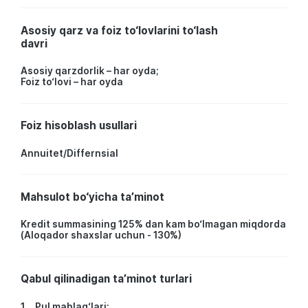
Asosiy qarz va foiz to‘lovlarini to‘lash
davri
Asosiy qarzdorlik – har oyda;
Foiz to‘lovi – har oyda
Foiz hisoblash usullari
Annuitet/Differnsial
Mahsulot bo‘yicha ta’minot
Kredit summasining 125% dan kam bo‘lmagan miqdorda
(Aloqador shaxslar uchun - 130%)
Qabul qilinadigan ta’minot turlari
1. Pul mablag‘lari;