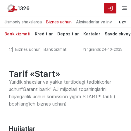
1326
Jismoniy shaxslarga
Biznes uchun
Aksiyadorlar va investorlarg
uz
Bank xizmati
Kreditlar
Depozitlar
Kartalar
Savdo ekvay
Biznes uchun
Bank xizmati
Yangilandi: 24-10-2025
Tarif «Start»
Yuridik shaxslar va yakka tartibdagi tadbirkorlar
uchun“Garant bank” AJ mijozlari topshiriqlarini
bajarganlik uchun komission yig‘im START* tarifi (
boshlang'ich biznes uchun)
Hujjatlar