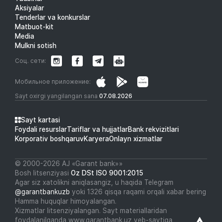
Aksiyalar
Tenderlar va konkurslar
Matbuot-kit
Media
Mulkni sotish
Соц. сети:
Мобильное приложение:
Sayt oxirgi yangilangan sana
07.08.2026
Sayt kartasi
Foydali resurslar
Tariflar va hujjatlar
Bank rekvizitlari
Korporativ boshqaruv
Karyera
Onlayn xizmatlar
© 2000-2026 АJ «Garant bank»»
Bosh litsenziyasi
Oz DSt ISO 9001:2015
Agar siz xatolikni aniqlasangiz, u haqida Telegram
@garantbankuzb
yoki 1326 qisqa raqami orqali xabar bering
Hamma huquqlar himoyalangan.
Xizmatlar litsenziyalangan. Sayt materiallaridan
foydalanilganda www.garantbank.uz veb-saytiga