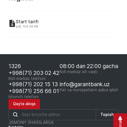
Start tarifi
pdf, 154.29 KB
1326
08:00 dan 22:00 gacha
+998(71) 203 02 42
Koll-markaz ish vaqti
Koll-markaz telefoni
+998(71) 202 15 13
info@garantbank.uz
+998(71) 256 66 01
Xat va murojaatlarni qabul qilish
Ishonch telefoni
Qayta aloqa
Topish
JISMONIY SHAXSLARGA