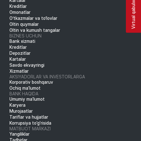
Virtual qabulxona
Kartalar
Kreditlar
Omonatlar
O‘tkazmalar va to‘lovlar
Oltin quymalar
Oltin va kumush tangalar
BIZNES UCHUN
Bank xizmati
Kreditlar
Depozitlar
Kartalar
Savdo ekvayringi
Xizmatlar
AKSIYADORLAR VA INVESTORLARGA
Korporativ boshqaruv
Ochiq ma’lumot
BANK HAQIDA
Umumiy ma’lumot
Karyera
Murojaatlar
Tariflar va hujjatlar
Korrupsiya to’g’risida
MATBUOT MARKAZI
Yangiliklar
Tadbirlar