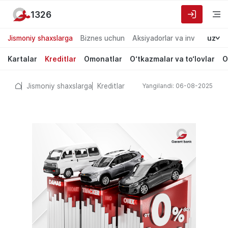
1326
Jismoniy shaxslarga
Biznes uchun
Aksiyadorlar va investorlarg
uz
Kartalar
Kreditlar
Omonatlar
O‘tkazmalar va to‘lovlar
O
Jismoniy shaxslarga
Kreditlar
Yangilandi: 06-08-2025