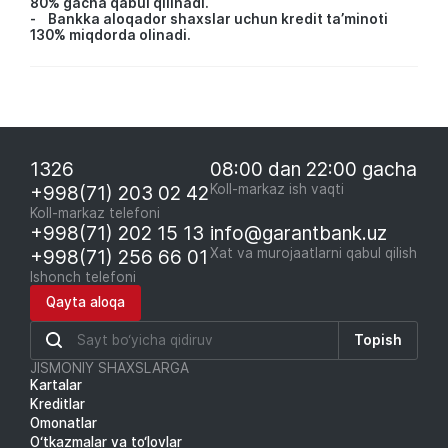
80% gacha qabul qilinadi.
- Bankka aloqador shaxslar uchun kredit ta’minoti
130% miqdorda olinadi.
1326
08:00 dan 22:00 gacha
+998(71) 203 02 42
Koll-markaz ish vaqti
Koll-markaz telefoni
+998(71) 202 15 13
info@garantbank.uz
+998(71) 256 66 01
Xat va murojaatlarni qabul qilish
Ishonch telefoni
Qayta aloqa
Topish
JISMONIY SHAXSLARGA
Kartalar
Kreditlar
Omonatlar
O‘tkazmalar va to‘lovlar