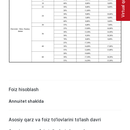
Virtual qabulxona
Foiz hisoblash
Annuitet shaklda
Asosiy qarz va foiz to‘lovlarini to‘lash davri