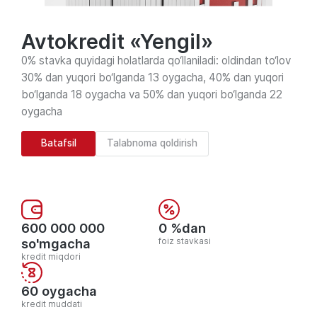
Avtokredit «Yengil»
0% stavka quyidagi holatlarda qo‘llaniladi: oldindan to‘lov
30% dan yuqori bo‘lganda 13 oygacha, 40% dan yuqori
bo‘lganda 18 oygacha va 50% dan yuqori bo‘lganda 22
oygacha
Batafsil
Talabnoma qoldirish
600 000 000
0 %dan
so'mgacha
foiz stavkasi
kredit miqdori
60 oygacha
kredit muddati