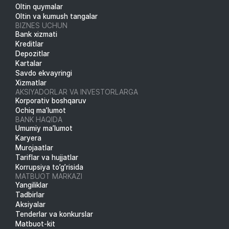
Oltin quymalar
Oltin va kumush tangalar
BIZNES UCHUN
Bank xizmati
Kreditlar
Depozitlar
Kartalar
Savdo ekvayringi
Xizmatlar
AKSIYADORLAR VA INVESTORLARGA
Korporativ boshqaruv
Ochiq ma’lumot
BANK HAQIDA
Umumiy ma’lumot
Karyera
Murojaatlar
Tariflar va hujjatlar
Korrupsiya to’g’risida
MATBUOT MARKAZI
Yangiliklar
Tadbirlar
Aksiyalar
Tenderlar va konkurslar
Matbuot-kit