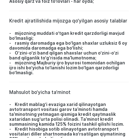
Asosiy qarz va foiz to‘lovlari - har oyda;
Kredit ajratilishida mijozga qo‘yilgan asosiy talablar
- mijozning muddati o‘tgan kredit qarzdorligi mavjud
bo‘lmasligi;
- rasmiy daromadga ega bo‘lgan shaxlar uzluksiz 6 oy
davomida daromadga ega bo‘lishi;
- O‘zini-o‘zi band qilgan shaxslar uchun o‘zini-o‘zi
band qilganlik to‘g‘risida ma’lumotnoma;
- mijozning Majburiy ijro byurosi tomonidan ochilgan
ijro ishi bo‘yicha to‘lanishi lozim bo‘lgan qarzdorligi
bo‘lmasligi.
Mahsulot bo‘yicha ta‘minot
- Kredit mablag‘i evaziga xarid qilinayotgan
avtotransport vositasi garov ta’minoti hamda
ta’minotning yetmagan qismiga kredit qaytmaslik
xataridan sug‘urta polisi olinadi. Ta’minot kredit
summasining kamida 125% foizini tashkil qilishi lozim.
- Kredit hisobiga sotib olinayotgan avtotransport
vositalari diller shartnomada ko‘rsatilgan qiymatining