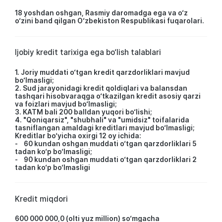
18 yoshdan oshgan, Rasmiy daromadga ega va o‘z
o‘zini band qilgan O‘zbekiston Respublikasi fuqarolari.
Ijobiy kredit tarixiga ega bo‘lish talablari
1. Joriy muddati o‘tgan kredit qarzdorliklari mavjud
bo‘lmasligi;
2. Sud jarayonidagi kredit qoldiqlari va balansdan
tashqari hisobvaraqga o‘tkazilgan kredit asosiy qarzi
va foizlari mavjud bo‘lmasligi;
3. KATM bali 200 balldan yuqori bo‘lishi;
4. "Qoniqarsiz", "shubhali" va "umidsiz" toifalarida
tasniflangan amaldagi kreditlari mavjud bo‘lmasligi;
Kreditlar bo‘yicha oxirgi 12 oy ichida:
- 60 kundan oshgan muddati o‘tgan qarzdorliklari 5
tadan ko‘p bo‘lmasligi;
- 90 kundan oshgan muddati o‘tgan qarzdorliklari 2
tadan ko‘p bo‘lmasligi
Kredit miqdori
600 000 000,0 (olti yuz million) so‘mgacha