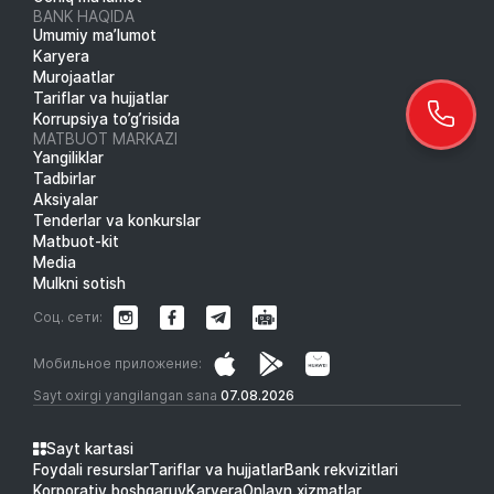
BANK HAQIDA
Umumiy ma’lumot
Karyera
Murojaatlar
Tariflar va hujjatlar
Korrupsiya to’g’risida
MATBUOT MARKAZI
Yangiliklar
Tadbirlar
Aksiyalar
Tenderlar va konkurslar
Matbuot-kit
Media
Mulkni sotish
Соц. сети:
Мобильное приложение:
Sayt oxirgi yangilangan sana
07.08.2026
Sayt kartasi
Foydali resurslar
Tariflar va hujjatlar
Bank rekvizitlari
Korporativ boshqaruv
Karyera
Onlayn xizmatlar