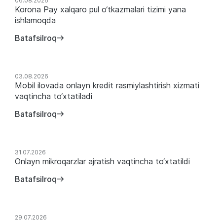
Yangiliklar
06.08.2026
Korona Pay xalqaro pul o‘tkazmalari tizimi yana
ishlamoqda
Batafsilroq
03.08.2026
Mobil ilovada onlayn kredit rasmiylashtirish xizmati
vaqtincha to‘xtatiladi
Batafsilroq
31.07.2026
Onlayn mikroqarzlar ajratish vaqtincha to‘xtatildi
Batafsilroq
29.07.2026