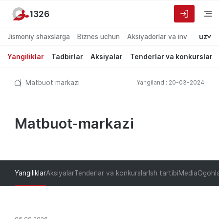
1326
Jismoniy shaxslarga
Biznes uchun
Aksiyadorlar va investorlarg
uz
Yangiliklar
Tadbirlar
Aksiyalar
Tenderlar va konkurslar
Matbuot markazi
Yangilandi: 20-03-2024
Matbuot-markazi
Yangiliklar
Aksiyalar
Tenderlar va konkurslar
Ish tartibi
Media
Ogohla