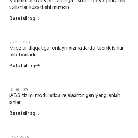
Kommunal to‘lovlarni amalga oshirishda vaqtinchalik
uzilishlar kuzatilishi mumkin
Batafsilroq
23.06.2026
Mijozlar diqqatiga: onlayn xizmatlarda texnik ishlar
olib boriladi
Batafsilroq
19.06.2026
iABS tizimi modullarida rejalashtirilgan yangilanish
ishlari
Batafsilroq
17.06.2026