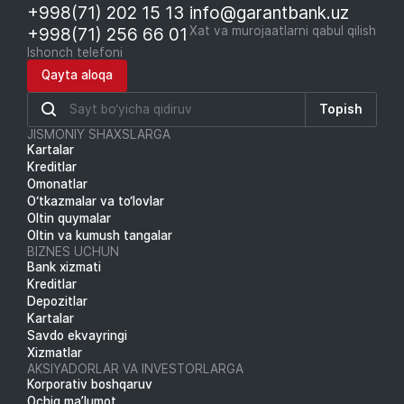
+998(71) 202 15 13
info@garantbank.uz
+998(71) 256 66 01
Xat va murojaatlarni qabul qilish
Ishonch telefoni
Qayta aloqa
Topish
JISMONIY SHAXSLARGA
Kartalar
Kreditlar
Omonatlar
O‘tkazmalar va to‘lovlar
Oltin quymalar
Oltin va kumush tangalar
BIZNES UCHUN
Bank xizmati
Kreditlar
Depozitlar
Kartalar
Savdo ekvayringi
Xizmatlar
AKSIYADORLAR VA INVESTORLARGA
Korporativ boshqaruv
Ochiq ma’lumot