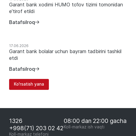
Garant bank xodimi HUMO to‘lov tizimi tomonidan
e’tirof etildi
Batafsilroq
17.06.2026
Garant bank bolalar uchun bayram tadbirini tashkil
etdi
Batafsilroq
Ko'rsatish yana
1326
08:00 dan 22:00 gacha
+998(71) 203 02 42
Koll-markaz ish vaqti
Koll-markaz telefoni