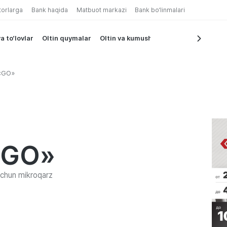
torlarga
Bank haqida
Matbuot markazi
Bank bo‘linmalari
a to‘lovlar
Oltin quymalar
Oltin va kumush tangalar
 «GO»
«GO»
uchun mikroqarz