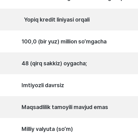
Yopiq kredit liniyasi orqali
100,0 (bir yuz) million so‘mgacha
48 (qirq sakkiz) oygacha;
Imtiyozli davrsiz
Maqsadlilik tamoyili mavjud emas
Milliy valyuta (so‘m)