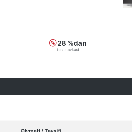
28 %dan
foiz stavkasi
Qiymati / Tavsifi