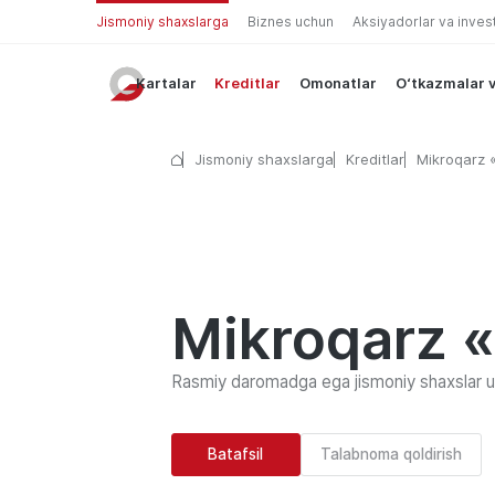
Jismoniy shaxslarga
Biznes uchun
Aksiyadorlar va inves
Kartalar
Kreditlar
Omonatlar
O‘tkazmalar v
Jismoniy shaxslarga
Kreditlar
Mikroqarz
Mikroqarz 
Rasmiy daromadga ega jismoniy shaxslar 
Batafsil
Talabnoma qoldirish