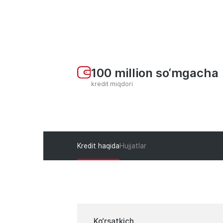
100 million so‘mgacha
kredit miqdori
Kredit haqida
Hujjatlar
Ko‘rsatkich