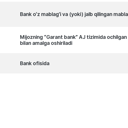
Bank o‘z mablag’i va (yoki) jalb qilingan mabl
Mijozning “Garant bank” AJ tizimida ochilgan p
bilan amalga oshiriladi
Bank ofisida