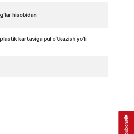
ag‘lar hisobidan
lastik kartasiga pul o‘tkazish yo‘li