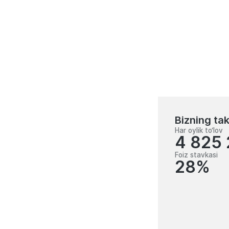
Bankka aloqador shaxslar uchun kredit ta’m
Bizning tak
Har oylik to‘lov
4 825
Foiz stavkasi
28%
100 000 000