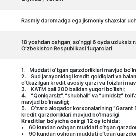
Rasmiy daromadga ega jismoniy shaxslar uc
18 yoshdan oshgan, so‘nggi 6 oyda uzluksiz
O‘zbekiston Respublikasi fuqarolari
1. Muddati o‘tgan qarzdorliklari mavjud bo‘lm
2. Sud jarayonidagi kredit qoldiqlari va bal
o‘tkazilgan kredit asosiy qarzi va foizlari mav
3. KATM bali 200 balldan yuqori bo‘lishi;
4. “Qoniqarsiz”, “shubhali” va “umidsiz” toifa
mavjud bo‘lmasligi;
5. O‘zaro aloqador korxonalarining “Garant 
kredit qarzdorliklari mavjud bo‘lmasligi.
Kreditlar bo‘yicha oxirgi 12 oy ichida:
• 60 kundan oshgan muddati o‘tgan qarzdorlik
• 90 kundan oshgan muddati o‘tgan qarzdorlik