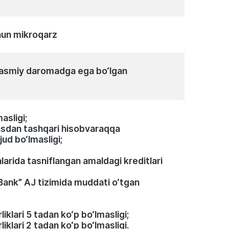
hun mikroqarz
 rasmiy daromadga ega bo‘lgan
asligi;
ansdan tashqari hisobvaraqqa
jud bo‘lmasligi;
larida tasniflangan amaldagi kreditlari
Bank” AJ tizimida muddati o‘tgan
lari 5 tadan ko‘p bo‘lmasligi;
lari 2 tadan ko‘p bo‘lmasligi.