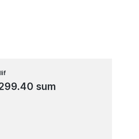
inoti 130% miqdorda.
lif
 299.40 sum