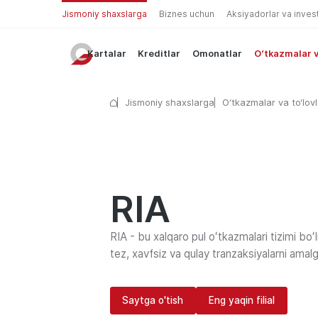
Jismoniy shaxslarga
Biznes uchun
Aksiyadorlar va inves
Kartalar
Kreditlar
Omonatlar
O‘tkazmalar v
Jismoniy shaxslarga
O‘tkazmalar va to‘lovl
RIA
RIA - bu xalqaro pul oʻtkazmalari tizimi bo
tez, xavfsiz va qulay tranzaksiyalarni amalg
Saytga o'tish
Eng yaqin filial