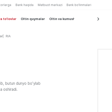
torlarga
Bank haqida
Matbuot markazi
Bank bo‘linmalari
a to‘lovlar
Oltin quymalar
Oltin va kumush tangalar
ar
RIA
ʻlib, butun dunyo boʻylab
a oshiradi.