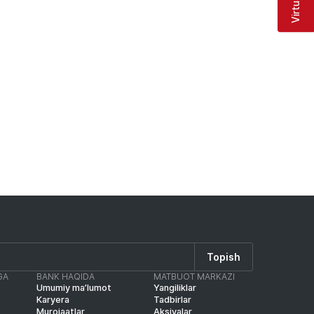
Topish
GA
BANK HAQIDA
MATBUOT MARKAZI
Umumiy ma’lumot
Yangiliklar
Karyera
Tadbirlar
Murojaatlar
Aksiyalar