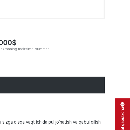
000$
tkazmaning maksimal summasi
Virtual qabulxona
 sizga qisqa vaqt ichida pul jo'natish va qabul qilish