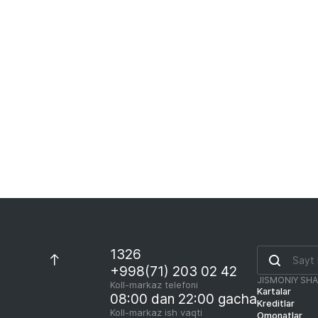
1326
+998(71) 203 02 42
JISMONIY SH
Koll-markaz telefoni
Kartalar
08:00 dan 22:00 gacha
Kreditlar
Koll-markaz ish vaqti
Omonatlar