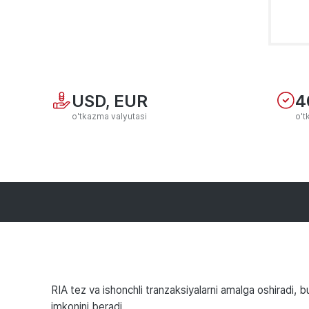
USD, EUR
4
o'tkazma valyutasi
o'
RIA tez va ishonchli tranzaksiyalarni amalga oshiradi, bu
imkonini beradi.