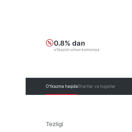
0.8% dan
o'tkazish uchun komissiya
O'tkazma haqida
Shartlar va hujjatlar
Tezligi