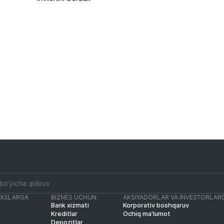
AXSLARGA
BIZNES UCHUN
AKSIYADORLAR VA INVESTORLAR
Bank xizmati
Korporativ boshqaruv
Kreditlar
Ochiq ma’lumot
Depozitlar