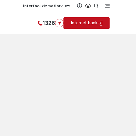
Interfaol xizmatlar
uz
1326
Internet bank