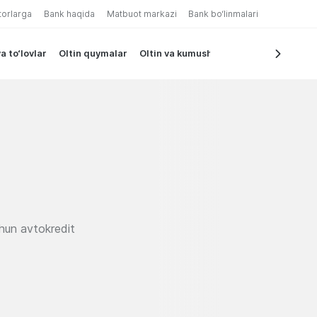
torlarga
Bank haqida
Matbuot markazi
Bank bo‘linmalari
a to‘lovlar
Oltin quymalar
Oltin va kumush tangalar
ti
omonatining