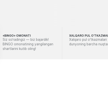
«BINGO» OMONATI
XALQARO PUL O'TKAZMA
Siz so‘radingiz — biz bajardik!
Xalqaro pul o'tkazmalari
BINGO omonatining yangilangan
dunyoning barcha nuqta
shartlarini kutib oling!