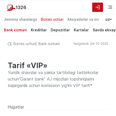
1326
Jismoniy shaxslarga
Biznes uchun
Aksiyadorlar va investorlarg
uz
Bank xizmati
Kreditlar
Depozitlar
Kartalar
Savdo ekvay
Biznes uchun
Bank xizmati
Yangilandi: 24-10-2025
Tarif «VIP»
Yuridik shaxslar va yakka tartibdagi tadbirkorlar
uchun“Garant bank” AJ mijozlari topshiriqlarini
bajarganlik uchun komission yig‘im VIP tarifi*
Hujjatlar