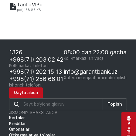
Tarif «VIP»
pdf, 158.83 KB
1326
08:00 dan 22:00 gacha
+998(71) 203 02 42
Koll-markaz ish vaqti
Koll-markaz telefoni
+998(71) 202 15 13
info@garantbank.uz
+998(71) 256 66 01
Xat va murojaatlarni qabul qilish
Ishonch telefoni
Qayta aloqa
Topish
JISMONIY SHAXSLARGA
Kartalar
Kreditlar
Omonatlar
O‘tkazmalar va to‘lovlar