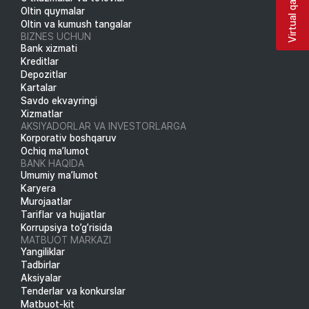
Virtual qabulxona
Oltin quymalar
Oltin va kumush tangalar
BIZNES UCHUN
Bank xizmati
Kreditlar
Depozitlar
Kartalar
Savdo ekvayringi
Xizmatlar
AKSIYADORLAR VA INVESTORLARGA
Korporativ boshqaruv
Ochiq ma’lumot
BANK HAQIDA
Umumiy ma’lumot
Karyera
Murojaatlar
Tariflar va hujjatlar
Korrupsiya to’g’risida
MATBUOT MARKAZI
Yangiliklar
Tadbirlar
Aksiyalar
Tenderlar va konkurslar
Matbuot-kit