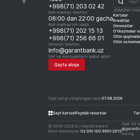
+998(71) 203 02 42
JISMONIY SH
Koll-markaz telefoni
Kartalar
08:00 dan 22:00 gacha
Kreditlar
Koll-markaz ish vaqti
Omonatlar
+998(71) 202 15 13
O‘tkazmalar va
Oltin quymala
+998(71) 256 66 01
Oltin va kumu
Ishonch telefoni
info@garantbank.uz
Xat va murojaatlarni qabul qilish
Qayta aloqa
Sayt oxirgi yangilangan sana
07.08.2026
Sayt kartasi
Foydali resurslar
Tar
Agar siz x
© 2000-2026 АJ «Garant bank»»
@garantb
Bosh litsenziyasi
Oz DSt ISO 9001:2015
bering