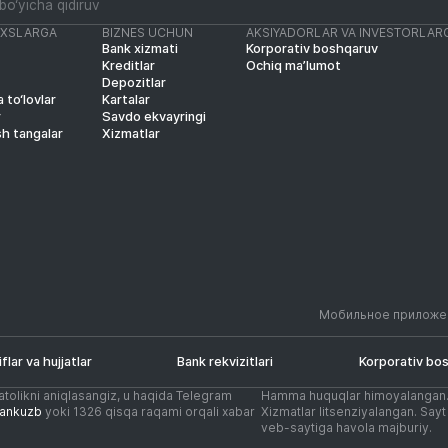
AXSLARGA
BIZNES UCHUN
AKSIYADORLAR VA INVESTORLAR
Bank xizmati
Korporativ boshqaruv
Kreditlar
Ochiq ma’lumot
Depozitlar
 to‘lovlar
Kartalar
r
Savdo ekvayringi
sh tangalar
Xizmatlar
Мобильное приложе
iflar va hujjatlar
Bank rekvizitlari
Korporativ bo
atolikni aniqlasangiz, u haqida Telegram
Hamma huquqlar himoyalangan
ankuzb
yoki 1326 qisqa raqami orqali xabar
Xizmatlar litsenziyalangan. Say
veb-saytiga havola majburiy.