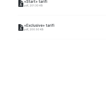
«Start» tarifi
pdf, 201.30 KB
«Exclusive» tarifi
pdf, 200.50 KB
“FORSАJ” TARIFI Yoqilg‘i quyish shoxobchalari 
komission to‘lovlar tariflari
pdf, 200.70 KB
«Favorit» tarifi. Notariuslar uchun topshiriqlarn
pdf, 200.35 KB