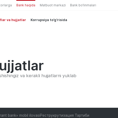
torlarga
Bank haqida
Matbuot markazi
Bank bo‘linmalari
flar va hujjatlar
Korrupsiya to’g’risida
ujjatlar
shishingiz va kerakli hujjatlarni yuklab
ant bank» mobil ilovasi
Реструкрутизация Тартиби