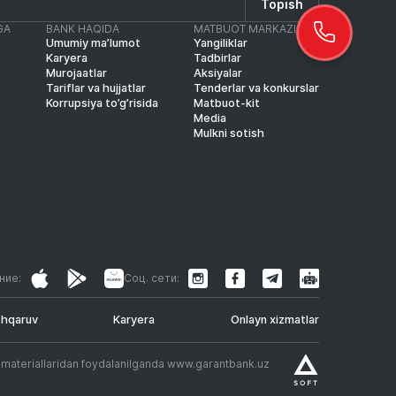
Topish
GA
BANK HAQIDA
MATBUOT MARKAZI
Umumiy ma’lumot
Yangiliklar
Karyera
Tadbirlar
Murojaatlar
Aksiyalar
Tariflar va hujjatlar
Tenderlar va konkurslar
Korrupsiya to’g’risida
Matbuot-kit
Media
Mulkni sotish
ние:
Соц. сети:
shqaruv
Karyera
Onlayn xizmatlar
.
t materiallaridan foydalanilganda www.garantbank.uz