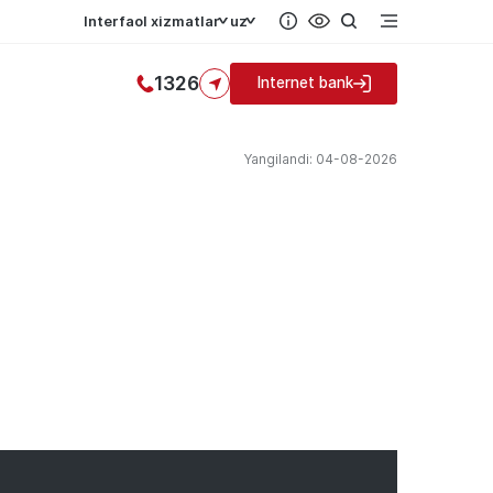
Interfaol xizmatlar
uz
1326
Internet bank
Yangilandi: 04-08-2026