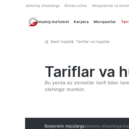
Jismoniy shaxslarga
Biznes uchun
Aksiyadorlar va inves
Umumiy ma’lumot
Karyera
Murojaatlar
Tari
Bank haqida
Tariflar va hujjatlar
Tariflar va h
Bu yerda siz xizmatlar tarifi bilan tani
olishingiz mumkin.
Korporativ mijozlarga
Jismoniy shaxslarga
«Gar