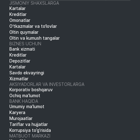
JISMONIY SHAXSLARGA
Kartalar
Kreditlar
Omonatlar
O‘tkazmalar va to‘lovlar
Oltin quymalar
Oltin va kumush tangalar
BIZNES UCHUN
Bank xizmati
Kreditlar
Depozitlar
Kartalar
Savdo ekvayringi
Xizmatlar
AKSIYADORLAR VA INVESTORLARGA
Korporativ boshqaruv
Ochiq ma’lumot
BANK HAQIDA
Umumiy ma’lumot
Karyera
Murojaatlar
Tariflar va hujjatlar
Korrupsiya to’g’risida
MATBUOT MARKAZI