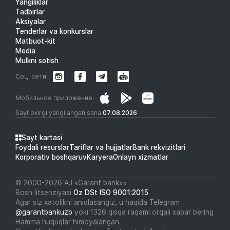
Yangiliklar
Tadbirlar
Aksiyalar
Tenderlar va konkurslar
Matbuot-kit
Media
Mulkni sotish
Соц. сети:
Мобильное приложение:
Sayt oxirgi yangilangan sana
07.08.2026
Sayt kartasi
Foydali resurslar
Tariflar va hujjatlar
Bank rekvizitlari
Korporativ boshqaruv
Karyera
Onlayn xizmatlar
© 2000-2026 АJ «Garant bank»»
Bosh litsenziyasi
Oz DSt ISO 9001:2015
Agar siz xatolikni aniqlasangiz, u haqida Telegram
@garantbankuzb
yoki 1326 qisqa raqami orqali xabar bering
Hamma huquqlar himoyalangan.