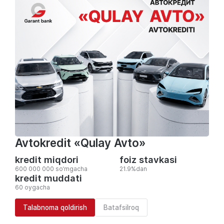
Avtokredit «Qulay Avto»
kredit miqdori
foiz stavkasi
600 000 000 so‘mgacha
21.9%dan
kredit muddati
60 oygacha
Talabnoma qoldirish
Batafsilroq