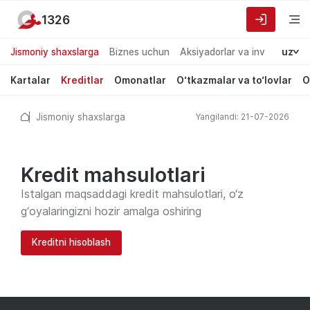
1326
Jismoniy shaxslarga
Biznes uchun
Aksiyadorlar va investorlarg
uz
Kartalar
Kreditlar
Omonatlar
O‘tkazmalar va to‘lovlar
O
Jismoniy shaxslarga
Yangilandi: 21-07-2026
Kredit mahsulotlari
Istalgan maqsaddagi kredit mahsulotlari, o‘z
g‘oyalaringizni hozir amalga oshiring
Kreditni hisoblash