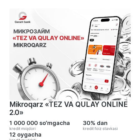
Mikroqarz «TEZ VA QULAY ONLINE
2.0»
1 000 000 so‘mgacha
30% dan
kredit miqdori
kredit foiz stavkasi
12 oygacha