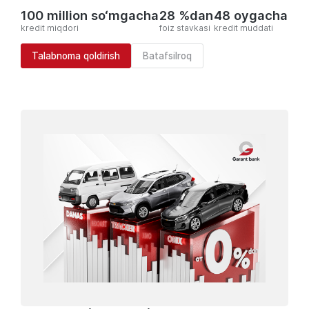
100 million so‘mgacha
28 %dan
48 oygacha
kredit miqdori
foiz stavkasi
kredit muddati
Talabnoma qoldirish
Batafsilroq