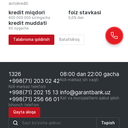
avtokredit.
kredit miqdori
foiz stavkasi
600 000 000 so‘mgacha
0,0% dan
kredit muddati
60 oygacha
Talabnoma qoldirish
Batafsilroq
1326
08:00 dan 22:00 gacha
+998(71) 203 02 42
Koll-markaz ish vaqti
Koll-markaz telefoni
+998(71) 202 15 13
info@garantbank.uz
+998(71) 256 66 01
Xat va murojaatlarni qabul qilish
Ishonch telefoni
Qayta aloqa
Topish