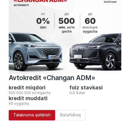
Avtokredit «Changan ADM»
kredit miqdori
foiz stavkasi
500 000 000 so‘mgacha
0,0 %dan
kredit muddati
60 oygacha
Talabnoma qoldirish
Batafsilroq