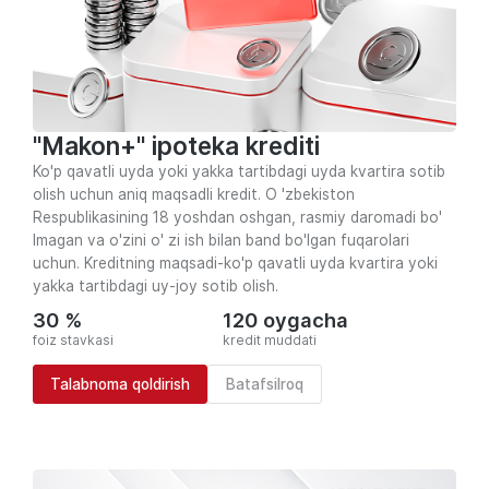
"Makon+" ipоtеkа krеditi
Ko'p qavatli uyda yoki yakka tartibdagi uyda kvartira sotib
olish uchun aniq maqsadli kredit. O 'zbekiston
Respublikasining 18 yoshdan oshgan, rasmiy daromadi bo'
lmagan va o'zini o' zi ish bilan band bo'lgan fuqarolari
uchun. Kreditning maqsadi-ko'p qavatli uyda kvartira yoki
yakka tartibdagi uy-joy sotib olish.
30 %
120 oygacha
foiz stavkasi
kredit muddati
Talabnoma qoldirish
Batafsilroq