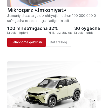
Mikroqarz «Imkoniyat»
Jismoniy shaxslarga o'z ehtiyojlari uchun 100 000 000,0
so'mgacha miqdorda ajratiladigan kredit
100 mil so'mgacha
32%
30 oygacha
Kredit miqdori
Yillik foiz stavkasi
Kredit muddati
Talabnoma qoldirish
Batafsilroq