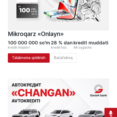
Mikroqarz «Onlayn»
100 000 000 so'm
28 % dan
kredit muddati
kredit miqdori
kredit foiz
48 oygacha
Talabnoma qoldirish
Batafsilroq