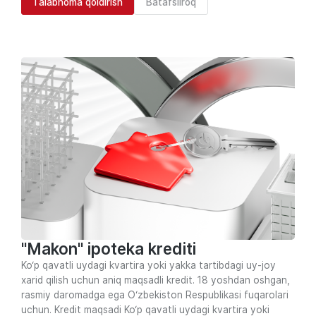
Talabnoma qoldirish
Batafsilroq
"Makon" ipоtеkа krеditi
Ko‘p qavatli uydagi kvartira yoki yakka tartibdagi uy-joy
xarid qilish uchun аniq maqsadli kredit. 18 yoshdan oshgan,
rasmiy daromadga ega O‘zbekiston Respublikasi fuqarolari
uchun. Kredit maqsadi Ko‘p qavatli uydagi kvartira yoki