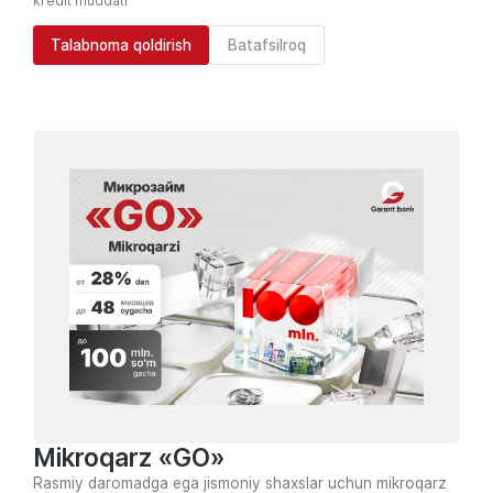
kredit muddati
Talabnoma qoldirish
Batafsilroq
Mikroqarz «GO»
Rasmiy daromadga ega jismoniy shaxslar uchun mikroqarz