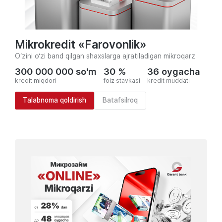
Mikrokredit «Farovonlik»
O‘zini o‘zi band qilgan shaxslarga ajratiladigan mikroqarz
300 000 000 so'm
30 %
36 oygacha
kredit miqdori
foiz stavkasi
kredit muddati
Talabnoma qoldirish
Batafsilroq