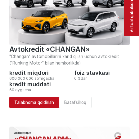
Virtual qabulxona
Avtokredit «CHANGAN»
"Changan" avtomobillarini xarid qilish uchun avtokredit
("Runking Motor" bilan hamkorlikda)
kredit miqdori
foiz stavkasi
600 000 000 so‘mgacha
0 %dan
kredit muddati
60 oygacha
Talabnoma qoldirish
Batafsilroq