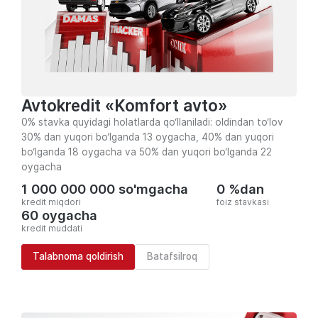
Avtokredit «Komfort avto»
0% stavka quyidagi holatlarda qo‘llaniladi: oldindan to‘lov
30% dan yuqori bo‘lganda 13 oygacha, 40% dan yuqori
bo‘lganda 18 oygacha va 50% dan yuqori bo‘lganda 22
oygacha
1 000 000 000 so'mgacha
0 %dan
kredit miqdori
foiz stavkasi
60 oygacha
kredit muddati
Talabnoma qoldirish
Batafsilroq