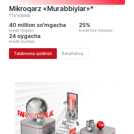
Mikroqarz «Murabbiylar»*
*To'xtatildi
40 million so‘mgacha
25%
kredit miqdori
kredit foiz stavkasi
24 oygacha
kredit muddati
Talabnoma qoldirish
Batafsilroq