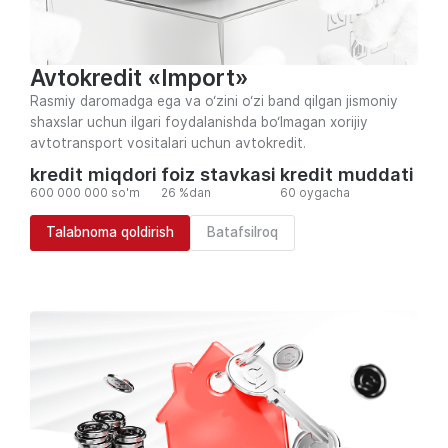
Avtokredit «Import»
Rasmiy daromadga ega va o‘zini o‘zi band qilgan jismoniy
shaxslar uchun ilgari foydalanishda bo‘lmagan xorijiy
avtotransport vositalari uchun avtokredit.
kredit miqdori
foiz stavkasi
kredit muddati
600 000 000 so'm
26 %dan
60 oygacha
Talabnoma qoldirish
Batafsilroq