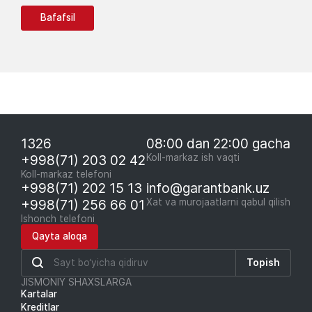
Bafafsil
1326
08:00 dan 22:00 gacha
+998(71) 203 02 42
Koll-markaz ish vaqti
Koll-markaz telefoni
+998(71) 202 15 13
info@garantbank.uz
+998(71) 256 66 01
Xat va murojaatlarni qabul qilish
Ishonch telefoni
Qayta aloqa
Topish
JISMONIY SHAXSLARGA
Kartalar
Kreditlar