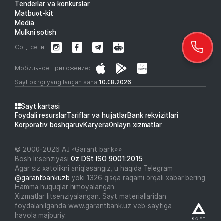
Tenderlar va konkurslar
Matbuot-kit
Media
Mulkni sotish
Соц. сети:
Мобильное приложение:
Sayt oxirgi yangilangan sana
10.08.2026
Sayt kartasi
Foydali resurslar
Tariflar va hujjatlar
Bank rekvizitlari
Korporativ boshqaruv
Karyera
Onlayn xizmatlar
© 2000-2026 АJ «Garant bank»»
Bosh litsenziyasi
Oz DSt ISO 9001:2015
Agar siz xatolikni aniqlasangiz, u haqida Telegram
@garantbankuzb
yoki 1326 qisqa raqami orqali xabar bering
Hamma huquqlar himoyalangan.
Xizmatlar litsenziyalangan. Sayt materiallaridan
foydalanilganda www.garantbank.uz veb-saytiga
havola majburiy.