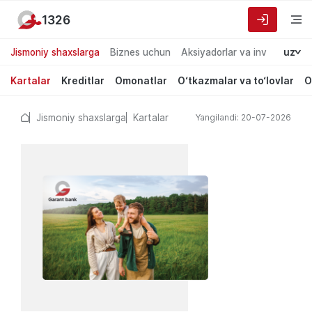
1326
Jismoniy shaxslarga
Biznes uchun
Aksiyadorlar va investorlarg
uz
Kartalar
Kreditlar
Omonatlar
O‘tkazmalar va to‘lovlar
O
Jismoniy shaxslarga
Kartalar
Yangilandi: 20-07-2026