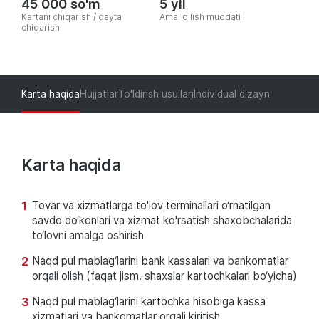
45 000 so'm
5 yil
Kartani chiqarish / qayta
Amal qilish muddati
chiqarish
Karta haqida
Hujjatlar
To'ldirish usullari
Individual dizayn
Karta haqida
Tovar va xizmatlarga to'lov terminallari o‘rnatilgan
savdo do‘konlari va xizmat ko'rsatish shaxobchalarida
to‘lovni amalga oshirish
Naqd pul mablag‘larini bank kassalari va bankomatlar
orqali olish (faqat jism. shaxslar kartochkalari bo‘yicha)
Naqd pul mablag‘larini kartochka hisobiga kassa
xizmatlari va bankomatlar orqali kiritish