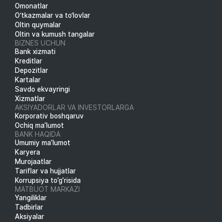
Omonatlar
O‘tkazmalar va to‘lovlar
Oltin quymalar
Oltin va kumush tangalar
BIZNES UCHUN
Bank xizmati
Kreditlar
Depozitlar
Kartalar
Savdo ekvayringi
Xizmatlar
AKSIYADORLAR VA INVESTORLARGA
Korporativ boshqaruv
Ochiq ma’lumot
BANK HAQIDA
Umumiy ma’lumot
Karyera
Murojaatlar
Tariflar va hujjatlar
Korrupsiya to’g’risida
MATBUOT MARKAZI
Yangiliklar
Tadbirlar
Aksiyalar