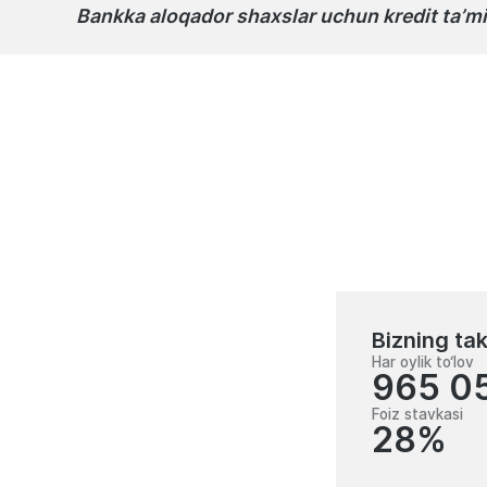
Bankka aloqador shaxslar uchun kredit ta’
Bizning tak
Har oylik to‘lov
965 0
Foiz stavkasi
28%
1 000 000 000