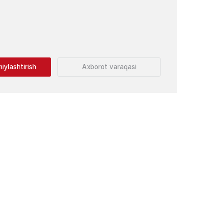
iylashtirish
Axborot varaqasi
dit foizlari
Oylik to'lov