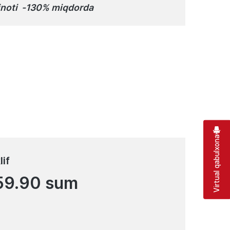
minoti -130% miqdorda
Virtual qabulxona
lif
59.90 sum