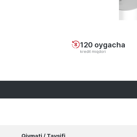
120 oygacha
kredit miqdori
Qiymati / Tavsifi