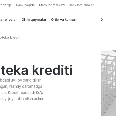
torlarga
Bank haqida
Matbuot markazi
Bank bo‘linmalari
a to‘lovlar
Oltin quymalar
Oltin va kumush tangalar
оtеkа krеditi
tеkа krеditi
bdagi uy-joy xarid qilish
shgan, rasmiy daromadga
hun. Kredit maqsadi Ko‘p
i uy-joy sotib olish uchun.