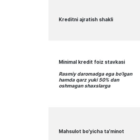
Kreditni ajratish shakli
Minimal kredit foiz stavkasi
Rasmiy daromadga ega bo‘lgan
hamda qarz yuki 50% dan
oshmagan shaxslarga
Mahsulot bo‘yicha ta’minot