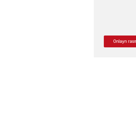
Onlayn rasm
redit qoldig'i
Asosiy qarzni to'lash
Kre