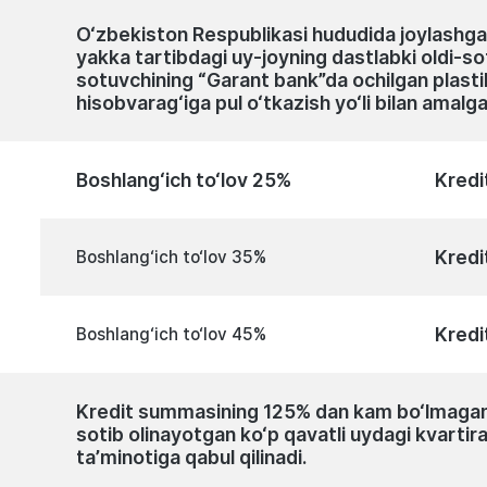
O‘zbekiston Respublikasi hududida joylashgan
yakka tartibdagi uy-joyning dastlabki oldi-
sotuvchining “Garant bank”da ochilgan plast
hisobvarag‘iga pul o‘tkazish yo‘li bilan amalga 
Boshlang‘ich to‘lov 25%
Kredi
Kredi
Boshlang‘ich to‘lov 35%
Kredi
Boshlang‘ich to‘lov 45%
Kredit summasining 125% dan kam bo‘lmagan 
sotib olinayotgan ko‘p qavatli uydagi kvartira
ta’minotiga qabul qilinadi.