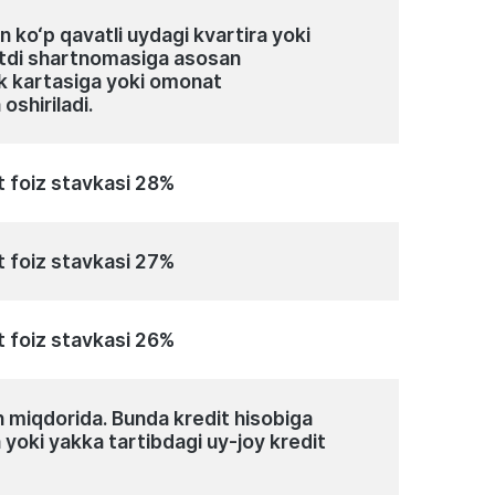
 ko‘p qavatli uydagi kvartira yoki
sotdi shartnomasiga asosan
ik kartasiga yoki omonat
oshiriladi.
t foiz stavkasi 28%
t foiz stavkasi 27%
t foiz stavkasi 26%
miqdorida. Bunda kredit hisobiga
 yoki yakka tartibdagi uy-joy kredit