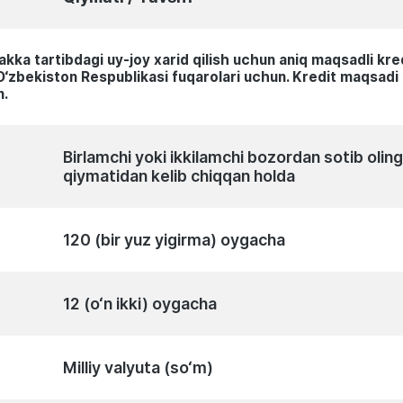
 yakka tartibdagi uy-joy xarid qilish uchun аniq maqsadli 
O‘zbekiston Respublikasi fuqarolari uchun. Kredit maqsadi 
n.
Birlamchi yoki ikkilamchi bozordan sotib oli
qiymatidan kelib chiqqan holda
120 (bir yuz yigirma) oygacha
12 (o‘n ikki) oygacha
Milliy valyuta (so‘m)