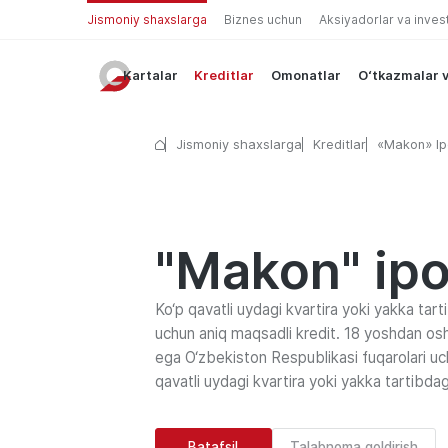
Jismoniy shaxslarga
Biznes uchun
Aksiyadorlar va inves
Kartalar
Kreditlar
Omonatlar
O‘tkazmalar v
Jismoniy shaxslarga
Kreditlar
«Makon» Ip
"Makon" ipо
Ko‘p qavatli uydagi kvartira yoki yakka tarti
uchun аniq maqsadli kredit. 18 yoshdan o
ega O‘zbekiston Respublikasi fuqarolari uc
qavatli uydagi kvartira yoki yakka tartibdag
Batafsil
Talabnoma qoldirish