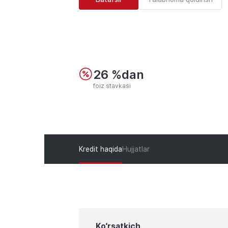
26 %dan
foiz stavkasi
Kredit haqida
Hujjatlar
Ko‘rsatkich