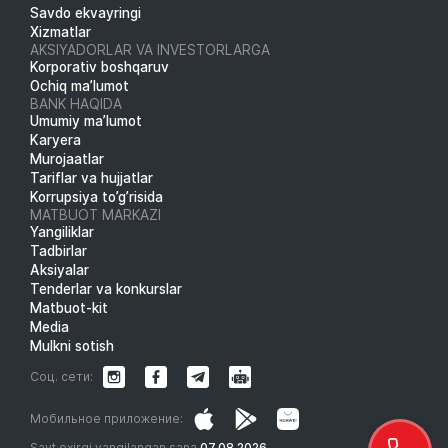
Savdo ekvayringi
Xizmatlar
AKSIYADORLAR VA INVESTORLARGA
Korporativ boshqaruv
Ochiq ma’lumot
BANK HAQIDA
Umumiy ma’lumot
Karyera
Murojaatlar
Tariflar va hujjatlar
Korrupsiya to’g’risida
MATBUOT MARKAZI
Yangiliklar
Tadbirlar
Aksiyalar
Tenderlar va konkurslar
Matbuot-kit
Media
Mulkni sotish
Соц. сети:
Мобильное приложение:
Sayt oxirgi yangilangan sana
07.08.2026