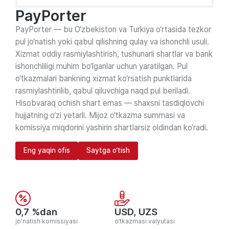
PayPorter
PayPorter — bu O‘zbekiston va Turkiya o‘rtasida tezkor
pul jo‘natish yoki qabul qilishning qulay va ishonchli usuli.
Xizmat oddiy rasmiylashtirish, tushunarli shartlar va bank
ishonchliligi muhim bo‘lganlar uchun yaratilgan. Pul
o‘tkazmalari bankning xizmat ko‘rsatish punktlarida
rasmiylashtirilib, qabul qiluvchiga naqd pul beriladi.
Hisobvaraq ochish shart emas — shaxsni tasdiqlovchi
hujjatning o‘zi yetarli. Mijoz o‘tkazma summasi va
komissiya miqdorini yashirin shartlarsiz oldindan ko‘radi.
Eng yaqin ofis
Saytga o‘tish
0,7 %dan
USD, UZS
jo'natish komissiyasi
o‘tkazmasi valyutasi