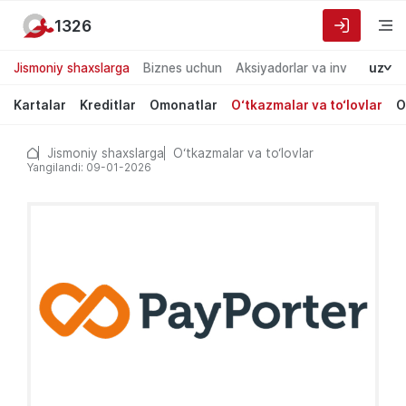
1326
Jismoniy shaxslarga
Biznes uchun
Aksiyadorlar va investorlarg
uz
Kartalar
Kreditlar
Omonatlar
O‘tkazmalar va to‘lovlar
O
Jismoniy shaxslarga
O‘tkazmalar va to‘lovlar
Yangilandi: 09-01-2026