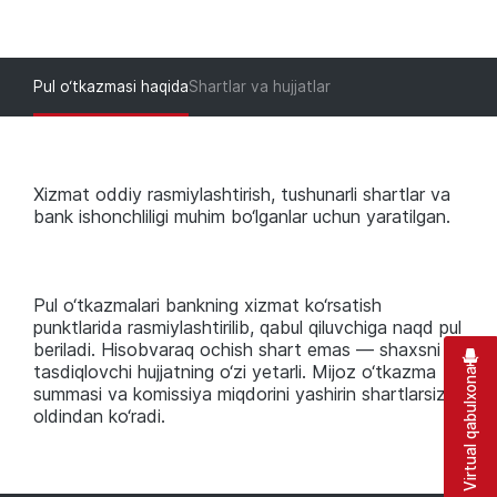
Pul o‘tkazmasi haqida
Shartlar va hujjatlar
Xizmat oddiy rasmiylashtirish, tushunarli shartlar va
bank ishonchliligi muhim bo‘lganlar uchun yaratilgan.
Pul o‘tkazmalari bankning xizmat ko‘rsatish
punktlarida rasmiylashtirilib, qabul qiluvchiga naqd pul
beriladi. Hisobvaraq ochish shart emas — shaxsni
tasdiqlovchi hujjatning o‘zi yetarli. Mijoz o‘tkazma
Virtual qabulxona
summasi va komissiya miqdorini yashirin shartlarsiz
oldindan ko‘radi.