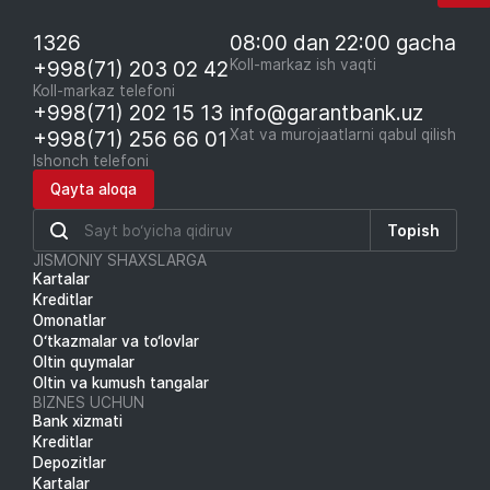
1326
08:00 dan 22:00 gacha
+998(71) 203 02 42
Koll-markaz ish vaqti
Koll-markaz telefoni
+998(71) 202 15 13
info@garantbank.uz
+998(71) 256 66 01
Xat va murojaatlarni qabul qilish
Ishonch telefoni
Qayta aloqa
Topish
JISMONIY SHAXSLARGA
Kartalar
Kreditlar
Omonatlar
O‘tkazmalar va to‘lovlar
Oltin quymalar
Oltin va kumush tangalar
BIZNES UCHUN
Bank xizmati
Kreditlar
Depozitlar
Kartalar