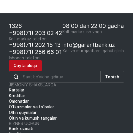
1326
08:00 dan 22:00 gacha
+998(71) 203 02 42
Koll-markaz ish vaqti
Koll-markaz telefoni
+998(71) 202 15 13
info@garantbank.uz
+998(71) 256 66 01
Xat va murojaatlarni qabul qilish
Ishonch telefoni
Qayta aloqa
Topish
JISMONIY SHAXSLARGA
Kartalar
Kreditlar
Omonatlar
O‘tkazmalar va to‘lovlar
Oltin quymalar
Oltin va kumush tangalar
BIZNES UCHUN
Bank xizmati