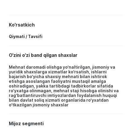
Ko‘rsatkich
Qiymati / Tavsifi
O‘zini o‘zi band qilgan shaxslar
Mehnat daromadi olishga yo‘naltirilgan, jismoniy va
yuridik shaxslarga xizmatlar ko‘rsatish, ishlarni
bajarish bo‘yicha shaxsiy mehnati bilan ishtirok
etishga asoslangan faoliyatni mustaqil amalga
oshiradigan, yakka tartibdagi tadbirkorlar sifatida
ro‘yxatga olinmagan, mehnat staji hisobga olinishi va
rag‘batlantiruvchi imtiyozlardan foydalanish huquqi
bilan davlat soliq xizmati organlarida ro‘yxatdan
o‘tkazilgan jismoniy shaxslar
Mijoz segmenti