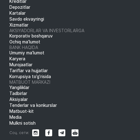
Kreditlar
Depozitlar
Kartalar
Savdo ekvayringi
Xizmatlar
AKSIYADORLAR VA INVESTORLARGA
Korporativ boshqaruv
Ochiq ma’lumot
BANK HAQIDA
Umumiy ma’lumot
Karyera
Murojaatlar
Tariflar va hujjatlar
Korrupsiya to’g’risida
MATBUOT MARKAZI
Yangiliklar
Tadbirlar
Aksiyalar
Tenderlar va konkurslar
Matbuot-kit
Media
Mulkni sotish
Соц. сети: