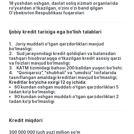
18 yoshdan oshgan, davlat soliq xizmati organlarida
ro‘yxatdan o‘tkazilgan, o‘zini o‘zi band qilgan
O‘zbekiston Respublikasi fuqarolari
Ijobiy kredit tarixiga ega bo‘lish talablari
1. Joriy muddati o‘tgan qarzdorliklari mavjud
bo‘lmasligi;
2. Sud jarayonidagi kredit qoldiqlari va balansdan
tashqari hisobvaraqqa o‘tkazilgan kredit asosiy qarzi
va foizlari mavjud bo‘lmasligi;
3. KATM tizimidagi bahosi 200 balldan yuqori bo‘lishi;
4. “Qoniqarsiz”, “shubhali” va “umidsiz” toifalarida
tasniflangan amaldagi kreditlari mavjud bo‘lmasligi;
Kreditlar bo‘yicha oxirgi 12 oy ichida:
• 60 kundan oshgan muddati o‘tgan qarzdorliklari 5
tadan ko‘p bo‘lmasligi;
• 90 kundan oshgan muddati o‘tgan qarzdorliklari 2
tadan ko‘p bo‘lmasligi
Kredit miqdori
300 000 000 (uch yuz) million so’m