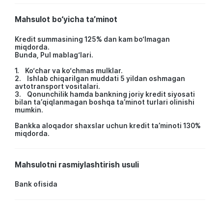
Mahsulot bo‘yicha ta’minot
Kredit summasining 125% dan kam bo‘lmagan
miqdorda.
Bunda, Pul mablag‘lari.
1. Ko‘char va ko‘chmas mulklar.
2. Ishlab chiqarilgan muddati 5 yildan oshmagan
avtotransport vositalari.
3. Qonunchilik hamda bankning joriy kredit siyosati
bilan ta’qiqlanmagan boshqa ta’minot turlari olinishi
mumkin.
Bankka aloqador shaxslar uchun kredit ta’minoti 130%
miqdorda.
Mahsulotni rasmiylashtirish usuli
Bank ofisida