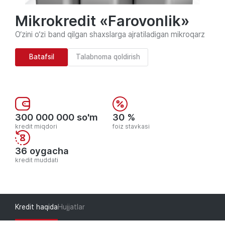
Mikrokredit «Farovonlik»
O‘zini o‘zi band qilgan shaxslarga ajratiladigan mikroqarz
Batafsil
Talabnoma qoldirish
300 000 000 so'm
30 %
kredit miqdori
foiz stavkasi
36 oygacha
kredit muddati
Kredit haqida
Hujjatlar