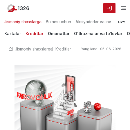
1326
Jismoniy shaxslarga
Biznes uchun
Aksiyadorlar va investorlarg
uz
Kartalar
Kreditlar
Omonatlar
O‘tkazmalar va to‘lovlar
O
Jismoniy shaxslarga
Kreditlar
Yangilandi: 05-06-2026