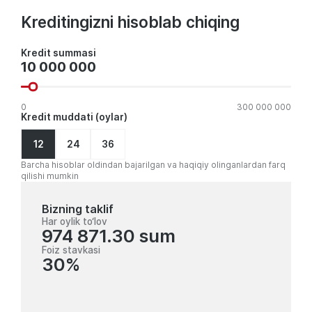
Kreditingizni hisoblab chiqing
Kredit
Kredit summasi
summasi
0
300 000 000
Kredit muddati (oylar)
12
24
36
Barcha hisoblar oldindan bajarilgan va haqiqiy olinganlardan farq
qilishi mumkin
Bizning taklif
Har oylik to‘lov
974 871.30 sum
Foiz stavkasi
30%