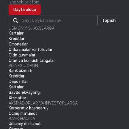
Ishonch telefoni
Qayta aloqa
Topish
JISMONIY SHAXSLARGA
Kartalar
Kreditlar
Omonatlar
O‘tkazmalar va to‘lovlar
Oltin quymalar
Oltin va kumush tangalar
BIZNES UCHUN
Bank xizmati
Kreditlar
Depozitlar
Kartalar
Savdo ekvayringi
Xizmatlar
AKSIYADORLAR VA INVESTORLARGA
Korporativ boshqaruv
Ochiq ma’lumot
BANK HAQIDA
Umumiy ma’lumot