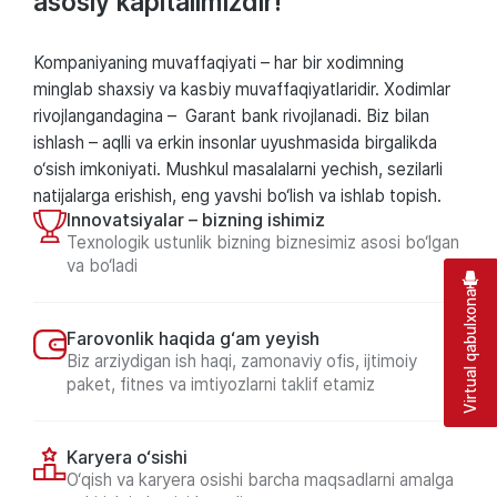
asosiy kapitalimizdir!
Kompaniyaning muvaffaqiyati – har bir xodimning
minglab shaxsiy va kasbiy muvaffaqiyatlaridir. Xodimlar
rivojlangandagina – Garant bank rivojlanadi. Biz bilan
ishlash – aqlli va erkin insonlar uyushmasida birgalikda
o‘sish imkoniyati. Mushkul masalalarni yechish, sezilarli
natijalarga erishish, eng yavshi bo‘lish va ishlab topish.
Innovatsiyalar – bizning ishimiz
Texnologik ustunlik bizning biznesimiz asosi bo‘lgan
va bo‘ladi
Virtual qabulxona
Farovonlik haqida g‘am yeyish
Biz arziydigan ish haqi, zamonaviy ofis, ijtimoiy
paket, fitnes va imtiyozlarni taklif etamiz
Karyera o‘sishi
O‘qish va karyera osishi barcha maqsadlarni amalga