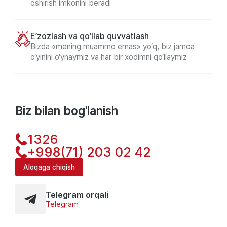
oshirish imkonini beradi
E’zozlash va qo‘llab quvvatlash
Bizda «mening muammo emas» yo‘q, biz jamoa
o‘yinini o‘ynaymiz va har bir xodimni qo‘llaymiz
Biz bilan bog'lanish
1326
+998(71) 203 02 42
Aloqaga chiqish
Telegram orqali
Telegram