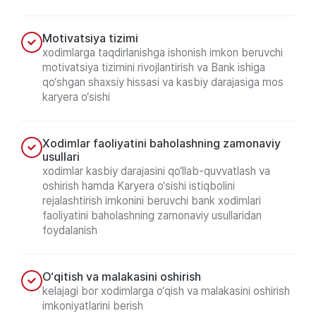
Motivatsiya tizimi
xodimlarga taqdirlanishga ishonish imkon beruvchi
motivatsiya tizimini rivojlantirish va Bank ishiga
qo‘shgan shaxsiy hissasi va kasbiy darajasiga mos
karyera o‘sishi
Xodimlar faoliyatini baholashning zamonaviy
usullari
xodimlar kasbiy darajasini qo‘llab-quvvatlash va
oshirish hamda Karyera o‘sishi istiqbolini
rejalashtirish imkonini beruvchi bank xodimlari
faoliyatini baholashning zamonaviy usullaridan
foydalanish
O‘qitish va malakasini oshirish
kelajagi bor xodimlarga o‘qish va malakasini oshirish
imkoniyatlarini berish