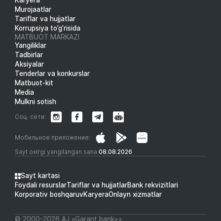
Karyera
Murojaatlar
Tariflar va hujjatlar
Korrupsiya to’g’risida
MATBUOT MARKAZI
Yangiliklar
Tadbirlar
Aksiyalar
Tenderlar va konkurslar
Matbuot-kit
Media
Mulkni sotish
Соц. сети:
Мобильное приложение:
Sayt oxirgi yangilangan sana
08.08.2026
Sayt kartasi
Foydali resurslar
Tariflar va hujjatlar
Bank rekvizitlari
Korporativ boshqaruv
Karyera
Onlayn xizmatlar
© 2000-2026 АJ «Garant bank»»