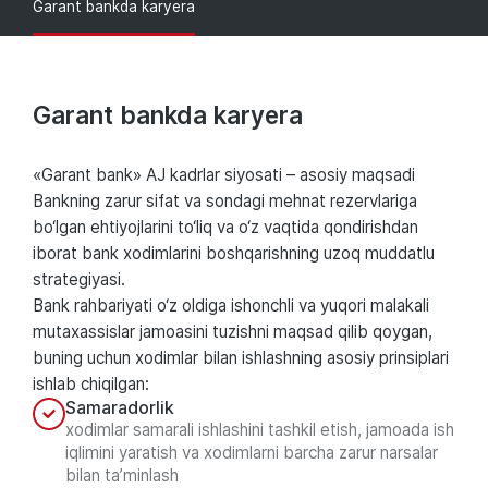
Garant bankda karyera
Garant bankda karyera
«Garant bank» AJ kadrlar siyosati – asosiy maqsadi
Bankning zarur sifat va sondagi mehnat rezervlariga
bo‘lgan ehtiyojlarini to‘liq va o‘z vaqtida qondirishdan
iborat bank xodimlarini boshqarishning uzoq muddatlu
strategiyasi.
Bank rahbariyati o‘z oldiga ishonchli va yuqori malakali
mutaxassislar jamoasini tuzishni maqsad qilib qoygan,
buning uchun xodimlar bilan ishlashning asosiy prinsiplari
ishlab chiqilgan:
Samaradorlik
xodimlar samarali ishlashini tashkil etish, jamoada ish
iqlimini yaratish va xodimlarni barcha zarur narsalar
bilan ta’minlash