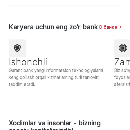
Karyera uchun eng zo'r bank
О банке
Ishonchli
Zam
Garant bank yangi informatsion texnologiyalarni
Biz so‘
keng qo‘llash orqali xizmatlarning turli tanlovini
foydala
taqdim etadi.
sferalar
Xodimlar va insonlar - bizning