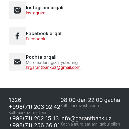
Instagram orqali
Instagram
Facebook orqali
Facebook
Pochta orqali
Murojaatlaringizni yuboring
hrgarantbankuz@gmail.com
1326
08:00 dan 22:00 gacha
+998(71) 203 02 42
Koll-markaz ish vaqti
Koll-markaz telefoni
+998(71) 202 15 13
info@garantbank.uz
+998(71) 256 66 01
Xat va murojaatlarni qabul qilish