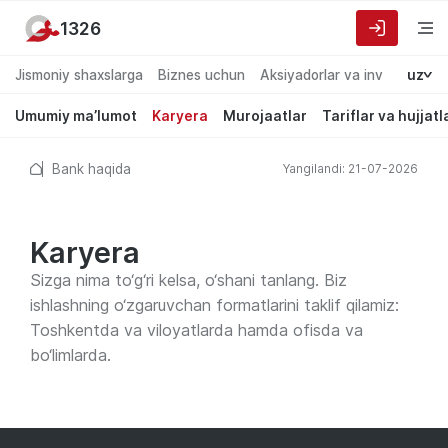
1326
Jismoniy shaxslarga
Biznes uchun
Aksiyadorlar va investorlarg
uz
Umumiy ma’lumot
Karyera
Murojaatlar
Tariflar va hujjatl
Bank haqida
Yangilandi: 21-07-2026
Karyera
Sizga nima to‘g‘ri kelsa, o‘shani tanlang. Biz
ishlashning o‘zgaruvchan formatlarini taklif qilamiz:
Toshkentda va viloyatlarda hamda ofisda va
bo‘limlarda.