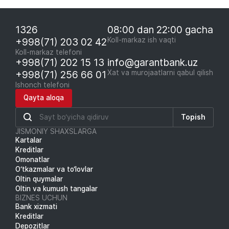
1326
08:00 dan 22:00 gacha
+998(71) 203 02 42
Koll-markaz ish vaqti
Koll-markaz telefoni
+998(71) 202 15 13
info@garantbank.uz
+998(71) 256 66 01
Xat va murojaatlarni qabul qilish
Ishonch telefoni
Qayta aloqa
Topish
JISMONIY SHAXSLARGA
Kartalar
Kreditlar
Omonatlar
O‘tkazmalar va to‘lovlar
Oltin quymalar
Oltin va kumush tangalar
BIZNES UCHUN
Bank xizmati
Kreditlar
Depozitlar