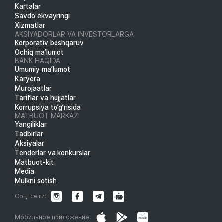
Kartalar
Savdo ekvayringi
Xizmatlar
AKSIYADORLAR VA INVESTORLARGA
Korporativ boshqaruv
Ochiq ma’lumot
BANK HAQIDA
Umumiy ma’lumot
Karyera
Murojaatlar
Tariflar va hujjatlar
Korrupsiya to’g’risida
MATBUOT MARKAZI
Yangiliklar
Tadbirlar
Aksiyalar
Tenderlar va konkurslar
Matbuot-kit
Media
Mulkni sotish
Соц. сети:
Мобильное приложение: