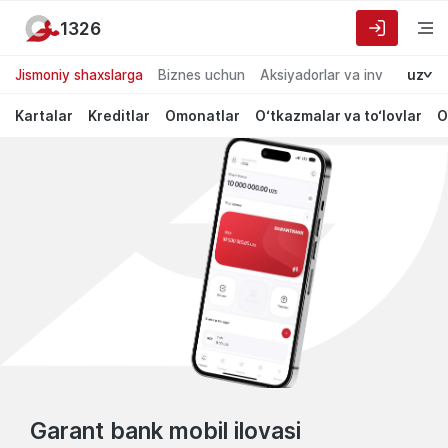
1326
Jismoniy shaxslarga
Biznes uchun
Aksiyadorlar va investorlarg
uz
Kartalar
Kreditlar
Omonatlar
O‘tkazmalar va to‘lovlar
O
Garant
Garant
bank
Bank
mobil
ilovasi
Garant bank mobil ilovasi