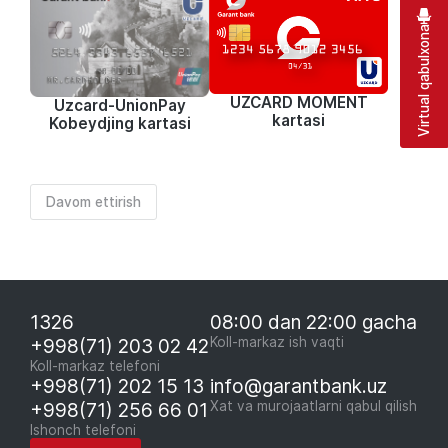
Virtual qabulxona
UZCARD MOMENT
Uzcard-UnionPay
kartasi
Kobeydjing kartasi
Davom ettirish
1326
08:00 dan 22:00 gacha
+998(71) 203 02 42
Koll-markaz ish vaqti
Koll-markaz telefoni
+998(71) 202 15 13
info@garantbank.uz
+998(71) 256 66 01
Xat va murojaatlarni qabul qilish
Ishonch telefoni