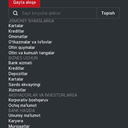
Qayta aloqa
Topish
JISMONIY SHAXSLARGA
Kartalar
Kreditlar
Omonatlar
O‘tkazmalar va to‘lovlar
Oltin quymalar
Oltin va kumush tangalar
BIZNES UCHUN
Bank xizmati
Kreditlar
Depozitlar
Kartalar
Savdo ekvayringi
Xizmatlar
AKSIYADORLAR VA INVESTORLARGA
Korporativ boshqaruv
Ochiq ma’lumot
BANK HAQIDA
Umumiy ma’lumot
Karyera
Murojaatlar