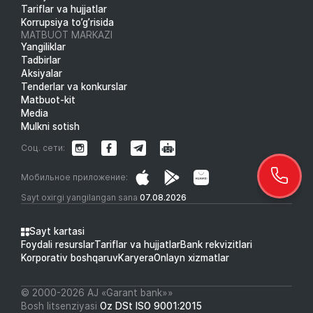
Tariflar va hujjatlar
Korrupsiya to’g’risida
MATBUOT MARKAZI
Yangiliklar
Tadbirlar
Aksiyalar
Tenderlar va konkurslar
Matbuot-kit
Media
Mulkni sotish
Соц. сети:
Мобильное приложение:
Sayt oxirgi yangilangan sana
07.08.2026
Sayt kartasi
Foydali resurslar
Tariflar va hujjatlar
Bank rekvizitlari
Korporativ boshqaruv
Karyera
Onlayn xizmatlar
© 2000-2026 АJ «Garant bank»»
Bosh litsenziyasi
Oz DSt ISO 9001:2015