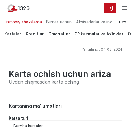
1326
Jismoniy shaxslarga
Biznes uchun
Aksiyadorlar va investorlarg
uz
Kartalar
Kreditlar
Omonatlar
O‘tkazmalar va to‘lovlar
O
Yangilandi: 07-08-2024
Karta ochish uchun ariza
Uydan chiqmasdan karta oching
Kartaning ma’lumotlari
Karta turi