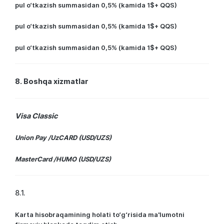
pul o‘tkazish summasidan 0,5% (kamida 1$+ QQS)
pul o‘tkazish summasidan 0,5% (kamida 1$+ QQS)
pul o‘tkazish summasidan 0,5% (kamida 1$+ QQS)
8. Boshqa xizmatlar
Visa Classic
Union Pay /UzCARD (USD/UZS)
MasterCard /HUMO (USD/UZS)
8.1.
Karta hisobraqamining holati to‘g‘risida ma'lumotni