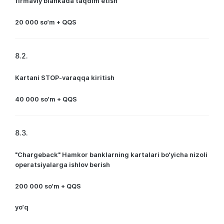
firmaviy blankada taqdim etish
20 000 so‘m + QQS
8.2.
Kartani STOP-varaqqa kiritish
40 000 so‘m + QQS
8.3.
"Chargeback" Hamkor banklarning kartalari bo‘yicha nizoli
operatsiyalarga ishlov berish
200 000 so‘m + QQS
yo‘q