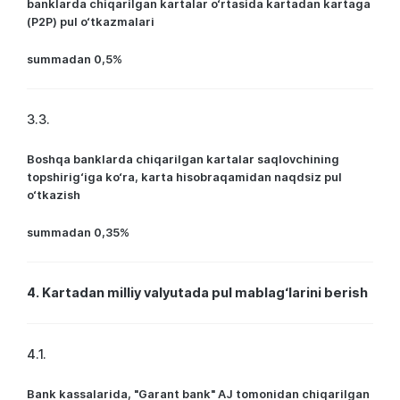
banklarda chiqarilgan kartalar o‘rtasida kartadan kartaga
(Р2Р) pul o‘tkazmalari
summadan 0,5%
3.3.
Boshqa banklarda chiqarilgan kartalar saqlovchining
topshirig‘iga ko‘ra, karta hisobraqamidan naqdsiz pul
o‘tkazish
summadan 0,35%
4. Kartadan milliy valyutada pul mablag‘larini berish
4.1.
Bank kassalarida, "Garant bank" AJ tomonidan chiqarilgan