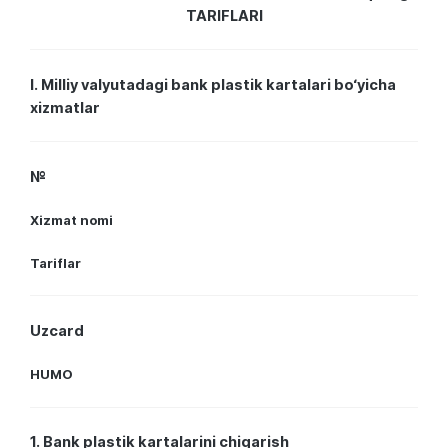
TARIFLARI
I. Milliy valyutadagi bank plastik kartalari bo‘yicha
xizmatlar
№
Xizmat nomi
Tariflar
Uzcard
HUMO
1. Bank plastik kartalarini chiqarish