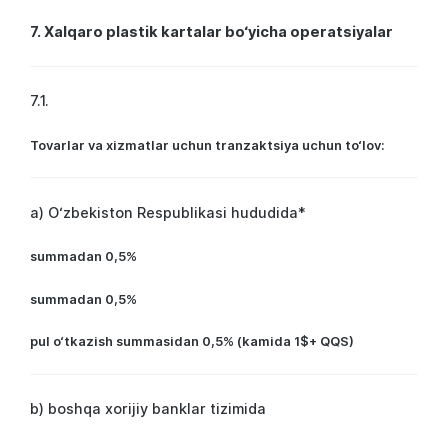
7. Xalqaro plastik kartalar bo‘yicha operatsiyalar
7.1.
Tovarlar va xizmatlar uchun tranzaktsiya uchun to‘lov:
a) O‘zbekiston Respublikasi hududida*
summadan 0,5%
summadan 0,5%
pul o‘tkazish summasidan 0,5% (kamida 1$+ QQS)
b) boshqa xorijiy banklar tizimida