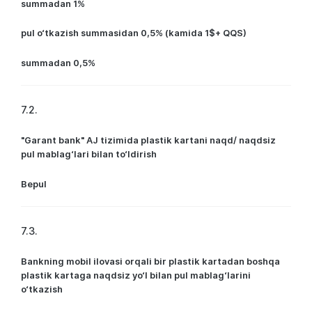
summadan 1%
pul o‘tkazish summasidan 0,5% (kamida 1$+ QQS)
summadan 0,5%
7.2.
"Garant bank" AJ tizimida plastik kartani naqd/ naqdsiz
pul mablag‘lari bilan to‘ldirish
Bepul
7.3.
Bankning mobil ilovasi orqali bir plastik kartadan boshqa
plastik kartaga naqdsiz yo‘l bilan pul mablag‘larini
o‘tkazish