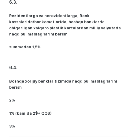
6.3.
Rezidentlarga va norezidentlarga, Bank
kassalarida/bankomatlarida, boshqa banklarda
chiqarilgan xalqaro plastik kartalardan milliy valyutada
naqd pul mablag‘larini berish
summadan 1,5%
6.4.
Boshqa xorijiy banklar tizimida naqd pul mablag‘larini
berish
2%
1% (kamida 2$+ QQS)
3%