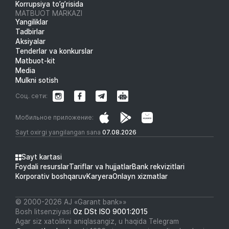
Korrupsiya to’g’risida
MATBUOT MARKAZI
Yangiliklar
Tadbirlar
Aksiyalar
Tenderlar va konkurslar
Matbuot-kit
Media
Mulkni sotish
Соц. сети:
Мобильное приложение:
Sayt oxirgi yangilangan sana
07.08.2026
Sayt kartasi
Foydali resurslar
Tariflar va hujjatlar
Bank rekvizitlari
Korporativ boshqaruv
Karyera
Onlayn xizmatlar
© 2000-2026 АJ «Garant bank»»
Bosh litsenziyasi
Oz DSt ISO 9001:2015
Agar siz xatolikni aniqlasangiz, u haqida Telegram