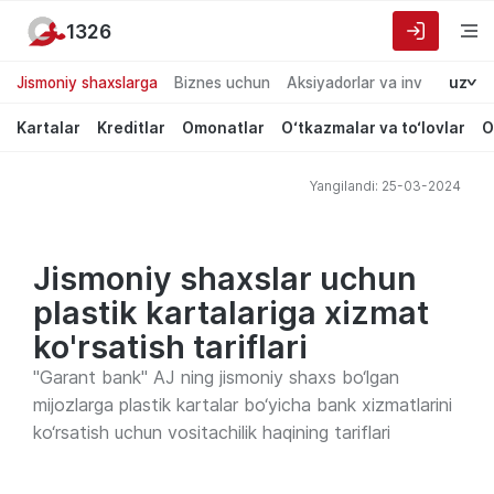
1326
Jismoniy shaxslarga
Biznes uchun
Aksiyadorlar va investorlarg
uz
Kartalar
Kreditlar
Omonatlar
O‘tkazmalar va to‘lovlar
O
Yangilandi: 25-03-2024
Jismoniy shaxslar uchun
plastik kartalariga xizmat
ko'rsatish tariflari
"Garant bank" AJ ning jismoniy shaxs bo‘lgan
mijozlarga plastik kartalar bo‘yicha bank xizmatlarini
ko‘rsatish uchun vositachilik haqining tariflari