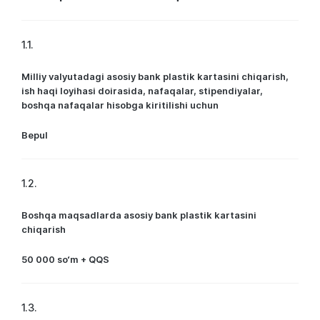
1.1.
Milliy valyutadagi asosiy bank plastik kartasini chiqarish,
ish haqi loyihasi doirasida, nafaqalar, stipendiyalar,
boshqa nafaqalar hisobga kiritilishi uchun
Bepul
1.2.
Boshqa maqsadlarda asosiy bank plastik kartasini
chiqarish
50 000 so‘m + QQS
1.3.