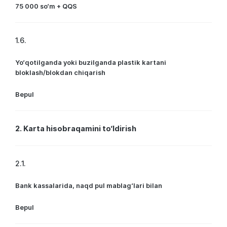
75 000 so‘m + QQS
1.6.
Yo‘qotilganda yoki buzilganda plastik kartani
bloklash/blokdan chiqarish
Bepul
2. Karta hisobraqamini to‘ldirish
2.1.
Bank kassalarida, naqd pul mablag‘lari bilan
Bepul