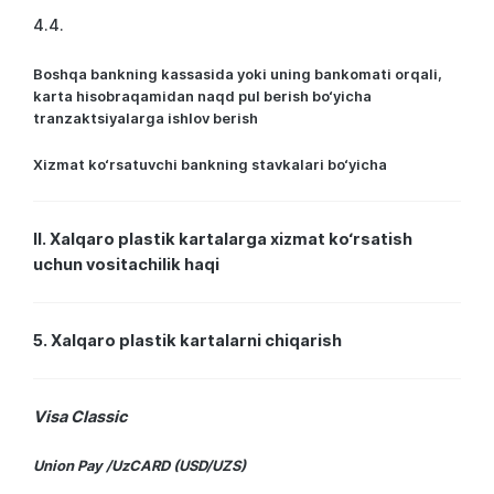
4.4.
Boshqa bankning kassasida yoki uning bankomati orqali,
karta hisobraqamidan naqd pul berish bo‘yicha
tranzaktsiyalarga ishlov berish
Xizmat ko‘rsatuvchi bankning stavkalari bo‘yicha
II. Xalqaro plastik kartalarga xizmat ko‘rsatish
uchun vositachilik haqi
5. Xalqaro plastik kartalarni chiqarish
Visa Classic
Union Pay /UzCARD (USD/UZS)