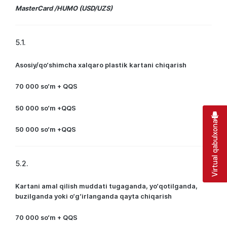
MasterCard /HUMO (USD/UZS)
5.1.
Asosiy/qo‘shimcha xalqaro plastik kartani chiqarish
70 000 so‘m + QQS
50 000 so‘m +QQS
Virtual qabulxona
50 000 so‘m +QQS
5.2.
Kartani amal qilish muddati tugaganda, yo‘qotilganda,
buzilganda yoki o‘g‘irlanganda qayta chiqarish
70 000 so‘m + QQS