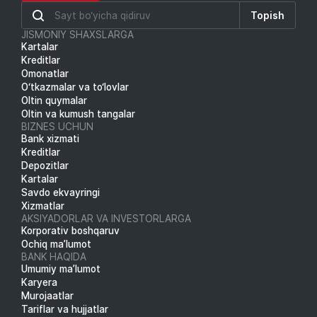
Topish
JISMONIY SHAXSLARGA
Kartalar
Kreditlar
Omonatlar
O‘tkazmalar va to‘lovlar
Oltin quymalar
Oltin va kumush tangalar
BIZNES UCHUN
Bank xizmati
Kreditlar
Depozitlar
Kartalar
Savdo ekvayringi
Xizmatlar
AKSIYADORLAR VA INVESTORLARGA
Korporativ boshqaruv
Ochiq ma’lumot
BANK HAQIDA
Umumiy ma’lumot
Karyera
Murojaatlar
Tariflar va hujjatlar