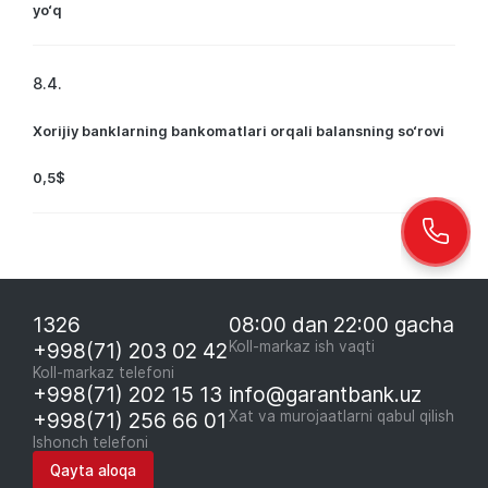
yo‘q
8.4.
Xorijiy banklarning bankomatlari orqali balansning so‘rovi
0,5$
1326
08:00 dan 22:00 gacha
+998(71) 203 02 42
Koll-markaz ish vaqti
Koll-markaz telefoni
+998(71) 202 15 13
info@garantbank.uz
+998(71) 256 66 01
Xat va murojaatlarni qabul qilish
Ishonch telefoni
Qayta aloqa