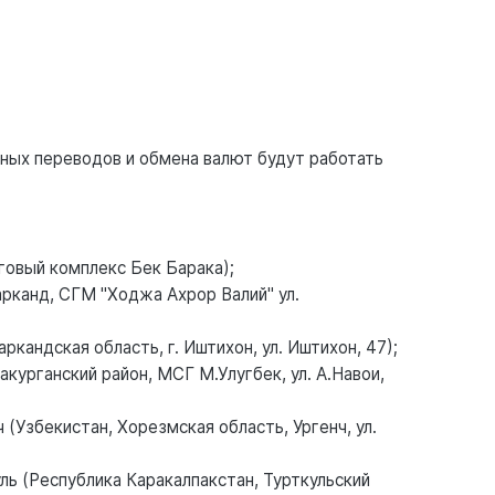
ных переводов и обмена валют будут работать
говый комплекс Бек Барака);
рканд, СГМ "Ходжа Ахрор Валий" ул.
андская область, г. Иштихон, ул. Иштихон, 47);
урганский район, МСГ М.Улугбек, ул. А.Навои,
Узбекистан, Хорезмская область, Ургенч, ул.
ь (Республика Каракалпакстан, Турткульский