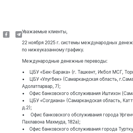
Уважаемые клиенты,
22 ноября 2025 г. системы международных денеж
по нижеуказанному графику.
Международные денежные переводы:
• ЦБУ «Бек-Барака» (г. Ташкент, Икбол МСГ, Тор
• ЦБУ «Улугбек» (Самаркандская область, г.Сама
Адолатпарвар, 7);
• Офис банковского обслуживания Иштихон (Самарк
• ЦБУ «Согдиана» (Самаркандская область, Каттак
д.2);
• Офис банковского обслуживания города Ургенч (
Пахлавона Махмуда, 182а);
• Офис банковского обслуживания города Турткул