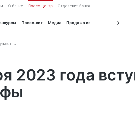
ам
О банке
Пресс-центр
Отделения банка
конкурсы
Пресс-кит
Медиа
Продажа имущества
тупают в
ря 2023 года всту
ифы