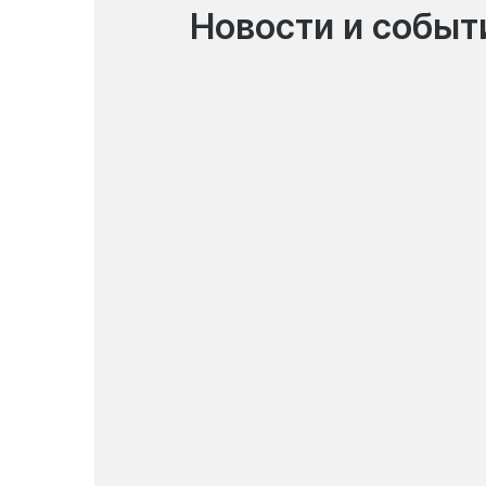
Новости и событ
06.08.2026
Система денежных
переводов Korona Pay
возобновила работу
Новости