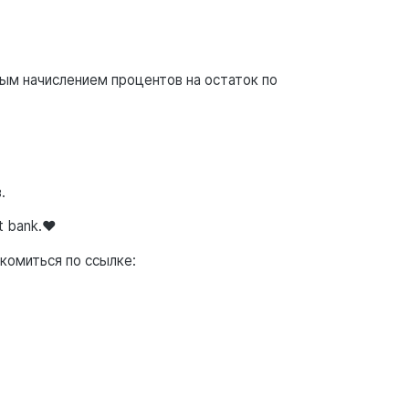
ным начислением процентов на остаток по
.
 bank.❤️
омиться по ссылке: