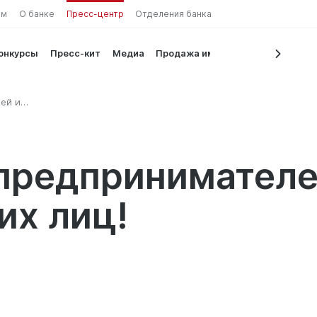
ам
О банке
Пресс-центр
Отделения банка
конкурсы
Пресс-кит
Медиа
Продажа имущества
ей и
предпринимателе
их лиц!