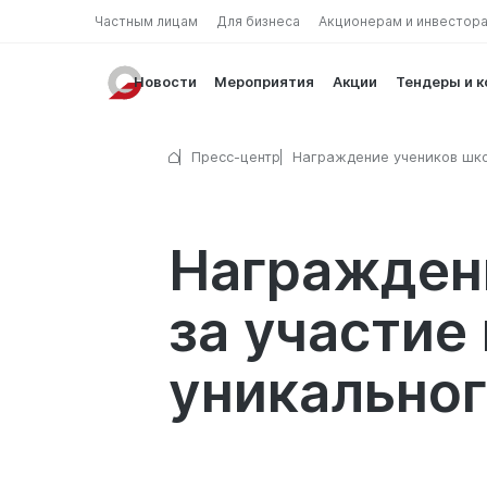
Частным лицам
Для бизнеса
Акционерам и инвестор
Новости
Мероприятия
Акции
Тендеры и 
Пресс-центр
Награждение учеников шк
"Лидер" за участие в конку
созданию уникального диз
карты Kids card
Награжден
за участие
уникальног