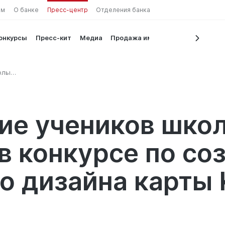
ам
О банке
Пресс-центр
Отделения банка
конкурсы
Пресс-кит
Медиа
Продажа имущества
олы
рсе по
айна
ие учеников школ
 в конкурсе по с
о дизайна карты 