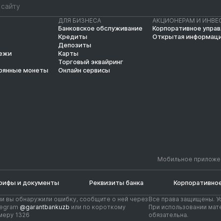
ДЛЯ БИЗНЕСА
АКЦИОНЕРАМ И ИНВЕ
Банковское обслуживание
Корпоративное упра
Кредиты
Открытая информац
Депозиты
тежи
Карты
Торговый эквайринг
рянные монеты
Онлайн сервисы
Мобильное приложе
рифы и документы
Реквизиты банка
Корпоративное
ли вы обнаружили ошибку, сообщите о ней через
Все права защищены. У
legram
@garantbankuzb
или по короткому
При использовании мате
меру 1326
обязательна.