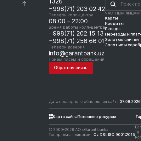
1326
+998(71) 203 02 42
ЧАСТНЫМ ЛИЦАМ
Телефон колл-центра
Карты
08:00 – 22:00
Кредиты
Время работы колл-центра
Вклады
+998(71) 202 15 13
Переводы и пла
Золотые слитки
+998(71) 256 66 01
Золотые и сереб
Телефон доверия
info@garantbank.uz
Приём писем и обращений
Обратная связь
Дата последнего обновления сайта
07.08.2026
Карта сайта
Полезные ресурсы
Та
Ес
© 2000-2026 АО «Garant bank»
Te
Генеральная лицензия
Oz DSt ISO 9001:2015
но