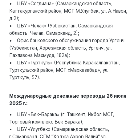
• ЦБУ «Согдиана» (Самаркандская область,
Каттакурганский район, МСГ М.Улугбек, ул. А.Навои,
д.2);
• ЦБУ «Челак» (Узбекистан, Самаркандская
область, Челак, Самарканд, 2);
• Офис банковского обслуживания города Ургенч
(Узбекистан, Хорезмская область, Ургенч, ул.
Пахлавона Махмуда, 182а);
• ЦБУ «Турткуль» (Республика Каракалпакстан,
Турткульский район, МСГ «Марказабад», ул.
Турткуль, 57).
Международные денежные переводы 26 июля
2025 г.:
• ЦБУ «Бек-Барака» (г. Ташкент, Икбол МСГ,
Торговый комплекс Бек Барака);
• ЦБУ «Улугбек» (Самаркандская область,
г.Самарканд, СГМ "Ходжа Ахрор Валий" ул.