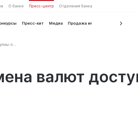
ам
О банке
Пресс-центр
Отделения банка
конкурсы
Пресс-кит
Медиа
Продажа имущества
упны по
ена валют досту