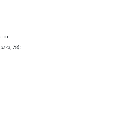
алют:
рака, 78);