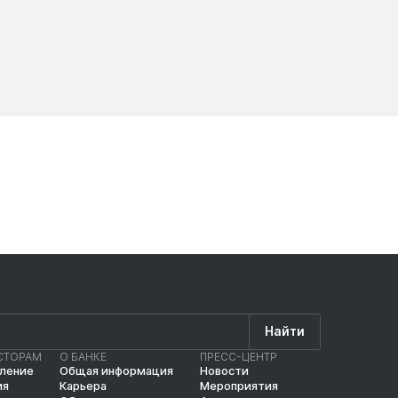
Новости
Новос
Найти
СТОРАМ
О БАНКЕ
ПРЕСС-ЦЕНТР
вление
Общая информация
Новости
ия
Карьера
Мероприятия