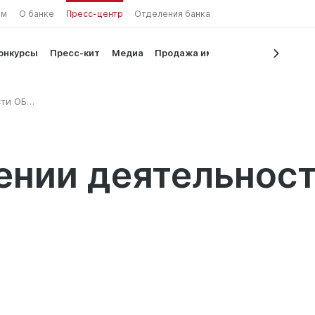
ам
О банке
Пресс-центр
Отделения банка
конкурсы
Пресс-кит
Медиа
Продажа имущества
сти ОБУ
ении деятельнос