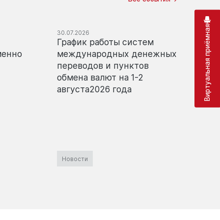
Виртуальная приёмная
30.07.2026
29.07.20
График работы систем
Време
менно
международных денежных
перев
переводов и пунктов
«Koro
обмена валют на 1-2
августа2026 года
Новости
Новос