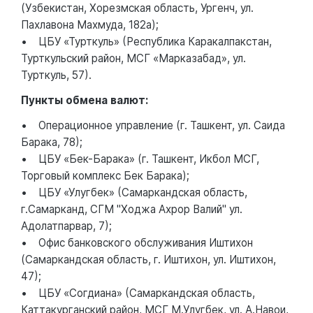
(Узбекистан, Хорезмская область, Ургенч, ул.
Пахлавона Махмуда, 182а);
• ЦБУ «Турткуль» (Республика Каракалпакстан,
Турткульский район, МСГ «Марказабад», ул.
Турткуль, 57).
Пункты обмена валют:
• Операционное управление (г. Ташкент, ул. Саида
Барака, 78);
• ЦБУ «Бек-Барака» (г. Ташкент, Икбол МСГ,
Торговый комплекс Бек Барака);
• ЦБУ «Улугбек» (Самаркандская область,
г.Самарканд, СГМ "Ходжа Ахрор Валий" ул.
Адолатпарвар, 7);
• Офис банковского обслуживания Иштихон
(Самаркандская область, г. Иштихон, ул. Иштихон,
47);
• ЦБУ «Согдиана» (Самаркандская область,
Каттакурганский район, МСГ М.Улугбек, ул. А.Навои,