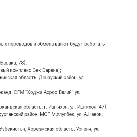
ных переводов и обмена валют будут работать
Барака, 78);
овый комплекс Бек Барака);
инская область, Денауский район, ул.
рканд, СГМ "Ходжа Ахрор Валий" ул.
андская область, г. Иштихон, ул. Иштихон, 47);
урганский район, МСГ М.Улугбек, ул. А.Навои,
збекистан, Хорезмская область, Ургенч, ул.