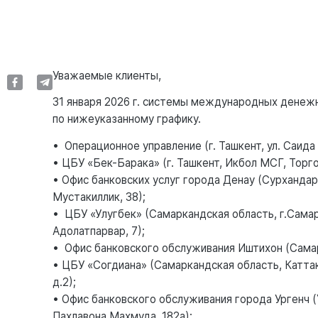
Уважаемые клиенты,
31 января 2026 г. системы международных денеж
по нижеуказанному графику.
• Операционное управление (г. Ташкент, ул. Саида 
• ЦБУ «Бек-Барака» (г. Ташкент, Икбол МСГ, Торг
• Офис банковских услуг города Денау (Сурхандарь
Мустакиллик, 38);
• ЦБУ «Улугбек» (Самаркандская область, г.Сама
Адолатпарвар, 7);
• Офис банковского обслуживания Иштихон (Самарк
• ЦБУ «Согдиана» (Самаркандская область, Каттак
д.2);
• Офис банковского обслуживания города Ургенч (У
Пахлавона Махмуда, 182а);