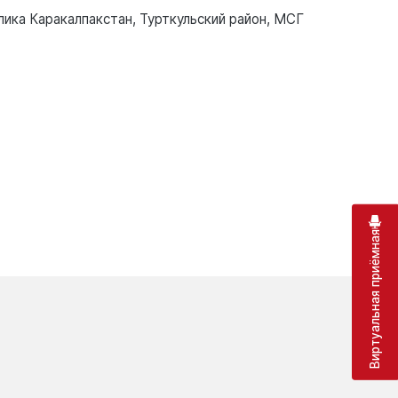
лика Каракалпакстан, Турткульский район, МСГ
Виртуальная приёмная