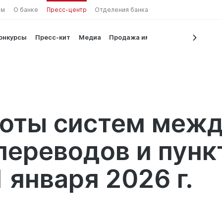
ам
О банке
Пресс-центр
Отделения банка
конкурсы
Пресс-кит
Медиа
Продажа имущества
на валют
боты систем меж
ереводов и пунк
 января 2026 г.