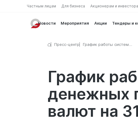
Частным лицам
Для бизнеса
Акционерам и инвестор
Новости
Мероприятия
Акции
Тендеры и 
Пресс-центр
График работы систем
международных денежных
переводов и пунктов обме
на 31 января 2026 г.
График ра
денежных п
валют на 31