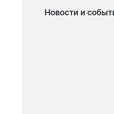
Новости и событ
06.08.2026
Система денежных
переводов Korona Pay
возобновила работу