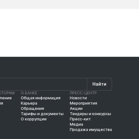
Новости
Новос
Найти
СТОРАМ
О БАНКЕ
ПРЕСС-ЦЕНТР
вление
Общая информация
Новости
ия
Карьера
Мероприятия
Обращения
Акции
Тарифы и документы
Тендеры и конкурсы
О коррупции
Пресс-кит
Медиа
Продажа имущества