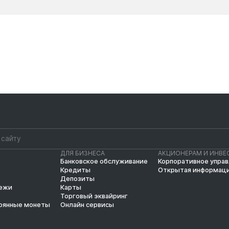
Новости
Новости
ДЛЯ БИЗНЕСА
АКЦИОНЕРАМ И ИНВЕ
Банковское обслуживание
Корпоративное упра
Кредиты
Открытая информац
Депозиты
тежи
Карты
Торговый эквайринг
рянные монеты
Онлайн сервисы