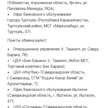
(Узбекистан, Хорезмская область, Ургенч, ул.
Пахлавона Махмуда, 182а);
• Офис банковского обслуживания
города Турткуль (Республика Каракалпакстан,
Турткульский район, МСГ «Марказабад», ул.
Турткуль, 57).
Пункты обмена валют:
• Операционное управление (г. Ташкент, ул. Саида
Барака, 78);
• ЦБУ «Бек-Барака» (г. Ташкент, Икбол МСГ,
Торговый комплекс Бек Барака);
• ЦБУ «Улугбек» (Самаркандская область,
г.Самарканд, СГМ "Ходжа Ахрор Валий" ул.
Адолатпарвар, 7);
• Офис банковского обслуживания Иштихон
(Самаркандская область, г. Иштихон, ул. Иштихон,
47);
• ЦБУ «Согдиана» (Самаркандская область,