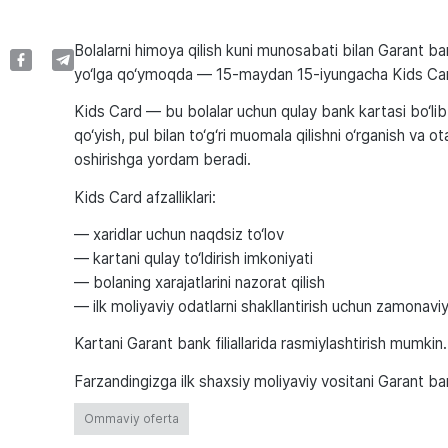
Bolalarni himoya qilish kuni munosabati bilan Garant b
yo‘lga qo‘ymoqda — 15-maydan 15-iyungacha Kids Card
Kids Card — bu bolalar uchun qulay bank kartasi bo‘lib
qo‘yish, pul bilan to‘g‘ri muomala qilishni o‘rganish va o
oshirishga yordam beradi.
Kids Card afzalliklari:
— xaridlar uchun naqdsiz to‘lov
— kartani qulay to‘ldirish imkoniyati
— bolaning xarajatlarini nazorat qilish
— ilk moliyaviy odatlarni shakllantirish uchun zamonavi
Kartani Garant bank filiallarida rasmiylashtirish mumkin.
Farzandingizga ilk shaxsiy moliyaviy vositani Garant ban
Ommaviy oferta