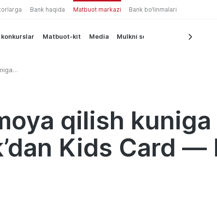
torlarga
Bank haqida
Matbuot markazi
Bank bo‘linmalari
 konkurslar
Matbuot-kit
Media
Mulkni sotish
uniga
 Kids Card
imoya qilish kunig
’dan Kids Card — 