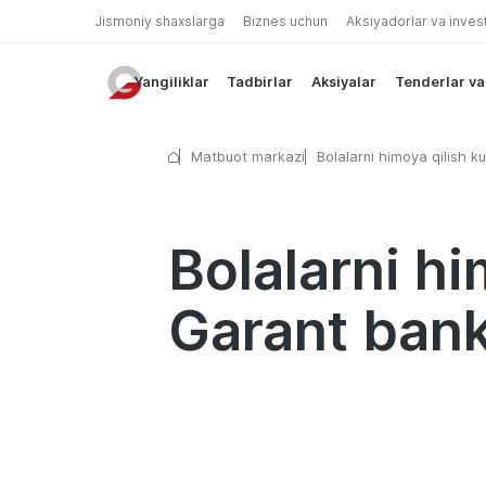
Jismoniy shaxslarga
Biznes uchun
Aksiyadorlar va inves
Yangiliklar
Tadbirlar
Aksiyalar
Tenderlar va
Matbuot markazi
Bolalarni himoya qilish k
maxsus: Garant bank’dan
— bepul
Bolalarni h
Garant bank