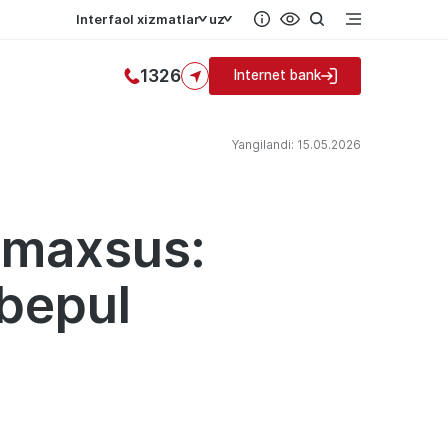
Interfaol xizmatlar
uz
1326
Internet bank
Yangilandi: 15.05.2026
a maxsus:
bepul