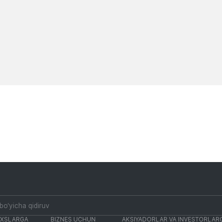
to‘lov qiling
valyuta ayirboshlas
shoxobchalari ish ja
Yangiliklar
Yangiliklar
AXSLARGA
BIZNES UCHUN
AKSIYADORLAR VA INVESTORLAR