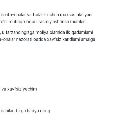
ank ota-onalar va bolalar uchun maxsus aksiyani
’ni mutlaqo bepul rasmiylashtirish mumkin.
, u farzandingizga moliya olamida ilk qadamlarni
ta-onalar nazorati ostida xavfsiz xaridlarni amalga
y va xavfsiz yechim
k bilan birga hadya qiling.