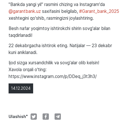
"Bankda yangi yil" rasmini chizing va Instagram'da
@garantbank.uz
saxifasini belgilab,
#Garant_bank_2025
xeshtegini qo'shib, rasmingizni joylashtiring.
Besh nafar yoqimtoy ishtirokchi shirin sovg'alar bilan
taqdirlanadi!
22 dekabrgacha ishtirok eting. Natijalar — 23 dekabr
kuni aniklanadi.
Ijod sizga xursandchilik va sovg'alar olib kelsin!
Xavola orqali o'ting:
https://www.instagram.com/p/DDeq_j3t3h3/
14.12.2024
Ulashish"