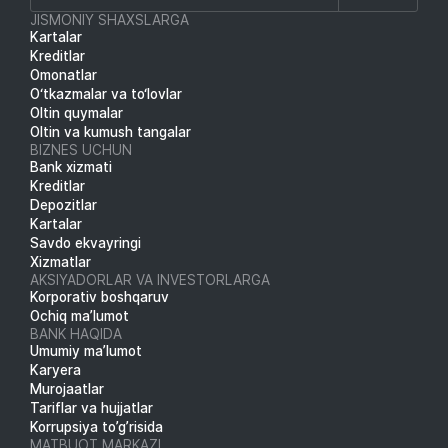
JISMONIY SHAXSLARGA
Kartalar
Kreditlar
Omonatlar
O‘tkazmalar va to‘lovlar
Oltin quymalar
Oltin va kumush tangalar
BIZNES UCHUN
Bank xizmati
Kreditlar
Depozitlar
Kartalar
Savdo ekvayringi
Xizmatlar
AKSIYADORLAR VA INVESTORLARGA
Korporativ boshqaruv
Ochiq ma’lumot
BANK HAQIDA
Umumiy ma’lumot
Karyera
Murojaatlar
Tariflar va hujjatlar
Korrupsiya to’g’risida
MATBUOT MARKAZI