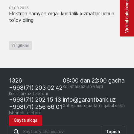
Virtual qabulxona
07.08.2026
Elektron hamyon orqali kundalik xizmatlar uchun
to‘lov qiling
Yangiliklar
1326
08:00 dan 22:00 gacha
+998(71) 203 02 42
Koll-markaz ish vaqti
Koll-markaz telefoni
+998(71) 202 15 13
info@garantbank.uz
+998(71) 256 66 01
Xat va murojaatlarni qabul qilish
Ishonch telefoni
Qayta aloqa
Topish