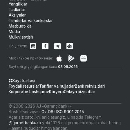
Yangiliklar
Tadbirlar
Aksiyalar
Tenderlar va konkurslar
Matbuot-kit
Media
Mulkni sotish
Соц. сети:
Мобильное приложение:
Sayt oxirgi yangilangan sana
08.08.2026
Sayt kartasi
Foydali resurslar
Tariflar va hujjatlar
Bank rekvizitlari
Korporativ boshqaruv
Karyera
Onlayn xizmatlar
© 2000-2026 АJ «Garant bank»»
Bosh litsenziyasi
Oz DSt ISO 9001:2015
Agar siz xatolikni aniqlasangiz, u haqida Telegram
@garantbankuzb
yoki 1326 qisqa raqami orqali xabar bering
Hamma huquqlar himoyalangan.