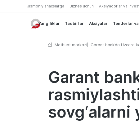
Jismoniy shaxslarga
Biznes uchun
Aksiyadorlar va inves
Yangiliklar
Tadbirlar
Aksiyalar
Tenderlar va
Matbuot markazi
Garant bank’da Uzcard ka
rasmiylashtiring va qim
sovg‘alarni yutib oling
Garant bank
rasmiylasht
sovg‘alarni 