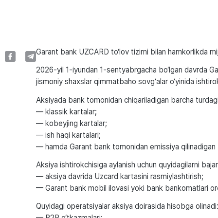
Garant bank UZCARD to‘lov tizimi bilan hamkorlikda mijoz
2026-yil 1-iyundan 1-sentyabrgacha bo‘lgan davrda Gar
jismoniy shaxslar qimmatbaho sovg‘alar o‘yinida ishtirok
Aksiyada bank tomonidan chiqariladigan barcha turdagi 
— klassik kartalar;
— kobeyjing kartalar;
— ish haqi kartalari;
— hamda Garant bank tomonidan emissiya qilinadigan 
Aksiya ishtirokchisiga aylanish uchun quyidagilarni bajar
— aksiya davrida Uzcard kartasini rasmiylashtirish;
— Garant bank mobil ilovasi yoki bank bankomatlari orqa
Quyidagi operatsiyalar aksiya doirasida hisobga olinadi
— P2P o‘tkazmalari;