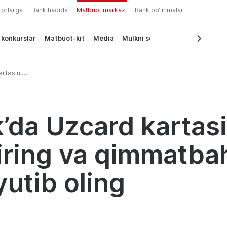
torlarga
Bank haqida
Matbuot markazi
Bank bo‘linmalari
 konkurslar
Matbuot-kit
Media
Mulkni sotish
rtasini
matbaho
’da Uzcard kartasi
iring va qimmatba
yutib oling