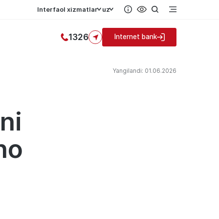
Interfaol xizmatlar
uz
1326
Internet bank
Yangilandi: 01.06.2026
ni
ho