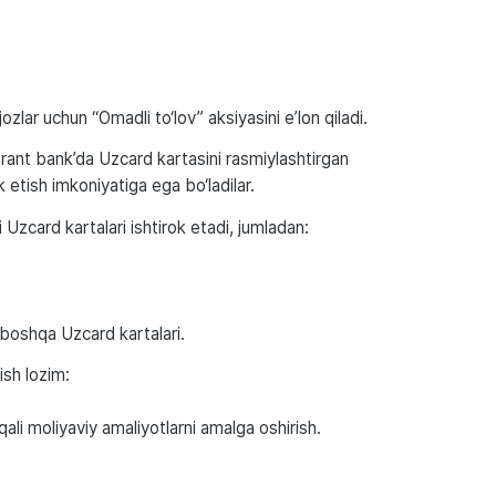
lar uchun “Omadli to‘lov” aksiyasini e’lon qiladi.
ant bank’da Uzcard kartasini rasmiylashtirgan
 etish imkoniyatiga ega bo‘ladilar.
Uzcard kartalari ishtirok etadi, jumladan:
boshqa Uzcard kartalari.
ish lozim:
li moliyaviy amaliyotlarni amalga oshirish.
: