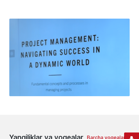
Yangiliklar va voqealar
Barcha voqealar