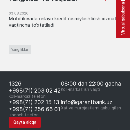
Virtual qabulxona
03.08.2026
Mobil ilovada onlayn kredit rasmiylashtirish xizmati
vaqtincha to‘xtatiladi
Yangiliklar
1326
08:00 dan 22:00 gacha
+998(71) 203 02 42
Koll-markaz ish vaqti
Koll-markaz telefoni
+998(71) 202 15 13
info@garantbank.uz
+998(71) 256 66 01
Xat va murojaatlarni qabul qilish
Ishonch telefoni
Qayta aloqa