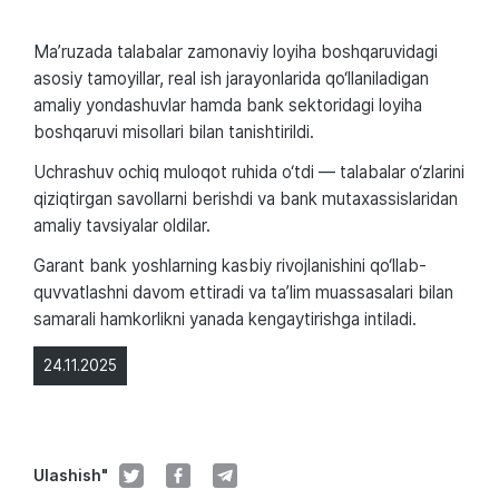
Ma’ruzada talabalar zamonaviy loyiha boshqaruvidagi
asosiy tamoyillar, real ish jarayonlarida qo‘llaniladigan
amaliy yondashuvlar hamda bank sektoridagi loyiha
boshqaruvi misollari bilan tanishtirildi.
Uchrashuv ochiq muloqot ruhida o‘tdi — talabalar o‘zlarini
qiziqtirgan savollarni berishdi va bank mutaxassislaridan
amaliy tavsiyalar oldilar.
Garant bank yoshlarning kasbiy rivojlanishini qo‘llab-
quvvatlashni davom ettiradi va ta’lim muassasalari bilan
samarali hamkorlikni yanada kengaytirishga intiladi.
24.11.2025
Ulashish"