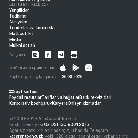
MATBUOT MARKAZI
Yangiliklar
Tadbirlar
Aksiyalar
Tenderlar va konkurslar
Matbuot-kit
Media
Mulkni sotish
Соц. сети:
Мобильное приложение:
Sayt oxirgi yangilangan sana
06.08.2026
Sayt kartasi
Foydali resurslar
Tariflar va hujjatlar
Bank rekvizitlari
Korporativ boshqaruv
Karyera
Onlayn xizmatlar
© 2000-2026 АJ «Garant bank»»
Bosh litsenziyasi
Oz DSt ISO 9001:2015
Agar siz xatolikni aniqlasangiz, u haqida Telegram
@garantbankuzb
yoki 1326 qisqa raqami orqali xabar bering