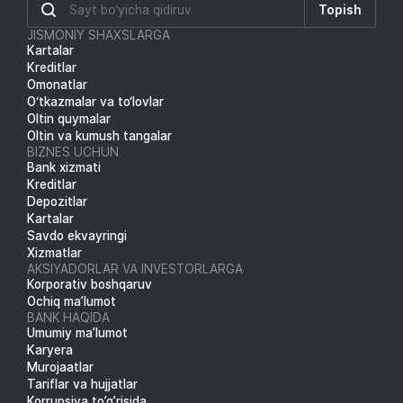
Topish
JISMONIY SHAXSLARGA
Kartalar
Kreditlar
Omonatlar
O‘tkazmalar va to‘lovlar
Oltin quymalar
Oltin va kumush tangalar
BIZNES UCHUN
Bank xizmati
Kreditlar
Depozitlar
Kartalar
Savdo ekvayringi
Xizmatlar
AKSIYADORLAR VA INVESTORLARGA
Korporativ boshqaruv
Ochiq ma’lumot
BANK HAQIDA
Umumiy ma’lumot
Karyera
Murojaatlar
Tariflar va hujjatlar
Korrupsiya to’g’risida