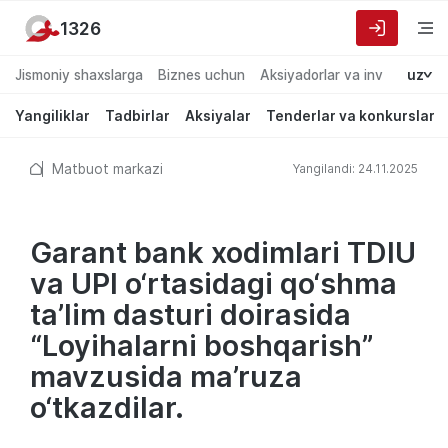
1326
Jismoniy shaxslarga
Biznes uchun
Aksiyadorlar va investorlarg
uz
Yangiliklar
Tadbirlar
Aksiyalar
Tenderlar va konkurslar
Matbuot markazi
Yangilandi: 24.11.2025
Garant bank xodimlari TDIU
va UPI o‘rtasidagi qo‘shma
ta’lim dasturi doirasida
“Loyihalarni boshqarish”
mavzusida ma’ruza
o‘tkazdilar.