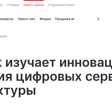
ам
О банке
Пресс-центр
Отделения банка
конкурсы
Пресс-кит
Медиа
Продажа имущества
ации
овых
туры
k изучает иннова
ия цифровых серв
ктуры