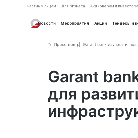
Частным лицам
Для бизнеса
Акционерам и инвестор
Новости
Мероприятия
Акции
Тендеры и 
Пресс-центр
Garant bank изучает иннов
Huawei для развития цифр
сервисов и AI-инфраструк
Garant ban
для развит
инфрастру