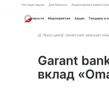
Частным лицам
Для бизнеса
Акционерам и инвестор
Новости
Мероприятия
Акции
Тендеры и 
Пресс-центр
Garant bank запускает нов
валютный вклад «Omad»
Garant ban
вклад «Om