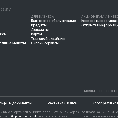
ДЛЯ БИЗНЕСА
АКЦИОНЕРАМ И ИНВЕ
Банковское обслуживание
Корпоративное упра
Кредиты
Открытая информац
Депозиты
тежи
Карты
Торговый эквайринг
рянные монеты
Онлайн сервисы
Мобильное приложе
рифы и документы
Реквизиты банка
Корпоративное
ли вы обнаружили ошибку, сообщите о ней через
Все права защищены. У
legram
@garantbankuzb
или по короткому
При использовании мате