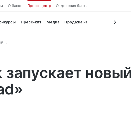
ам
О банке
Пресс-центр
Отделения банка
конкурсы
Пресс-кит
Медиа
Продажа имущества
ый
k запускает новы
ad»