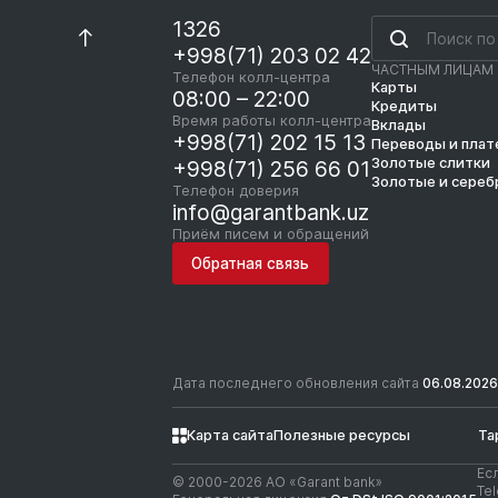
1326
+998(71) 203 02 42
ЧАСТНЫМ ЛИЦАМ
Телефон колл-центра
Карты
08:00 – 22:00
Кредиты
Время работы колл-центра
Вклады
+998(71) 202 15 13
Переводы и пла
Золотые слитки
+998(71) 256 66 01
Золотые и сереб
Телефон доверия
info@garantbank.uz
Приём писем и обращений
Обратная связь
Дата последнего обновления сайта
06.08.2026
Карта сайта
Полезные ресурсы
Та
Ес
© 2000-2026 АО «Garant bank»
Te