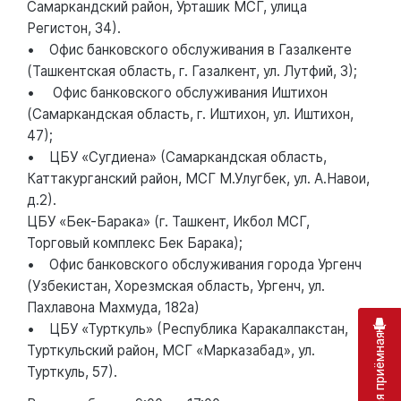
Самаркандский район, Урташик МСГ, улица
Регистон, 34).
• Офис банковского обслуживания в Газалкенте
(Ташкентская область, г. Газалкент, ул. Лутфий, 3);
• Офис банковского обслуживания Иштихон
(Самаркандская область, г. Иштихон, ул. Иштихон,
47);
• ЦБУ «Сугдиена» (Самаркандская область,
Каттакурганский район, МСГ М.Улугбек, ул. А.Навои,
д.2).
ЦБУ «Бек-Барака» (г. Ташкент, Икбол МСГ,
Торговый комплекс Бек Барака);
• Офис банковского обслуживания города Ургенч
(Узбекистан, Хорезмская область, Ургенч, ул.
Пахлавона Махмуда, 182а)
• ЦБУ «Турткуль» (Республика Каракалпакстан,
Турткульский район, МСГ «Марказабад», ул.
Турткуль, 57).