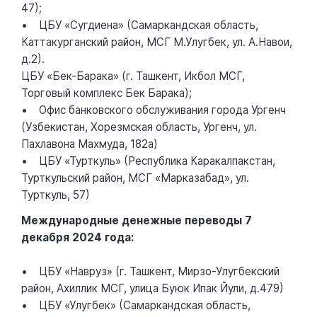
47);
• ЦБУ «Сугдиена» (Самаркандская область,
Каттакурганский район, МСГ М.Улугбек, ул. А.Навои,
д.2).
ЦБУ «Бек-Барака» (г. Ташкент, Икбол МСГ,
Торговый комплекс Бек Барака);
• Офис банковского обслуживания города Ургенч
(Узбекистан, Хорезмская область, Ургенч, ул.
Пахлавона Махмуда, 182а)
• ЦБУ «Турткуль» (Республика Каракалпакстан,
Турткульский район, МСГ «Марказабад», ул.
Турткуль, 57)
Международные денежные переводы 7
декабря 2024 года:
• ЦБУ «Навруз» (г. Ташкент, Мирзо-Улугбекский
район, Ахиллик МСГ, улица Буюк Ипак Йули, д.479)
• ЦБУ «Улугбек» (Самаркандская область,