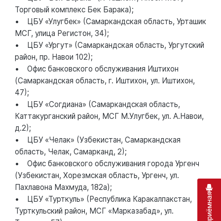
Торговый комплекс Бек Барака);
• ЦБУ «Улугбек» (Самаркандская область, Урташик
МСГ, улица Регистон, 34);
• ЦБУ «Ургут» (Самаркандская область, Ургутский
район, пр. Навои 102);
• Офис банковского обслуживания Иштихон
(Самаркандская область, г. Иштихон, ул. Иштихон,
47);
• ЦБУ «Согдиана» (Самаркандская область,
Каттакурганский район, МСГ М.Улугбек, ул. А.Навои,
д.2);
• ЦБУ «Челак» (Узбекистан, Самаркандская
область, Челак, Самарканд, 2);
• Офис банковского обслуживания города Ургенч
(Узбекистан, Хорезмская область, Ургенч, ул.
Пахлавона Махмуда, 182а);
• ЦБУ «Турткуль» (Республика Каракалпакстан,
Турткульский район, МСГ «Марказабад», ул.