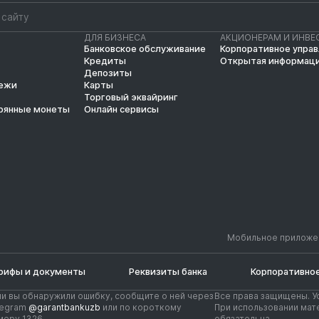
ДЛЯ БИЗНЕСА
АКЦИОНЕРАМ И ИНВЕ
Банковское обслуживание
Корпоративное упра
Кредиты
Открытая информац
Депозиты
тежи
Карты
Торговый эквайринг
рянные монеты
Онлайн сервисы
Мобильное приложе
рифы и документы
Реквизиты банка
Корпоративное
ли вы обнаружили ошибку, сообщите о ней через
Все права защищены. У
legram
@garantbankuzb
или по короткому
При использовании мате
меру 1326
обязательна.