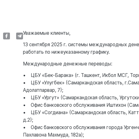
Уважаемые клиенты,
13 сентября 2025 г. системы международных ден
работать по нижеуказанному графику.
Международные денежные переводы:
• ЦБУ «Бек-Барака» (г. Ташкент, Икбол МСГ, Тор
• ЦБУ «Улугбек» (Самаркандская область, г.Сама
Адолатпарвар, 7);
• ЦБУ «Ургут» (Самаркандская область, Ургутский
• Офис банковского обслуживания Иштихон (Самарк
• ЦБУ «Согдиана» (Самаркандская область, Каттак
д.2);
• Офис банковского обслуживания города Ургенч (
Пахлавона Махмуда, 182а);