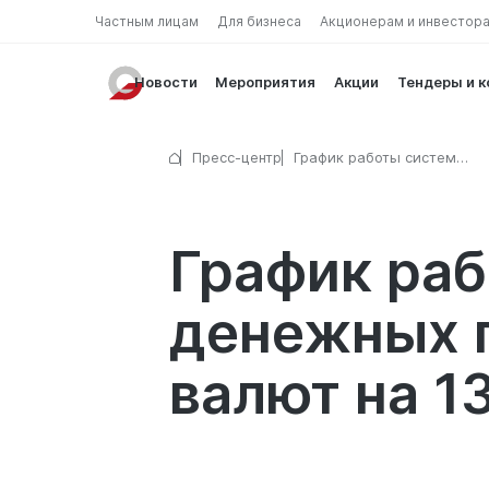
Частным лицам
Для бизнеса
Акционерам и инвестор
Новости
Мероприятия
Акции
Тендеры и 
Пресс-центр
График работы систем
международных денежных
переводов и пунктов обме
на 13 сентября 2025 г.
График ра
денежных п
валют на 13