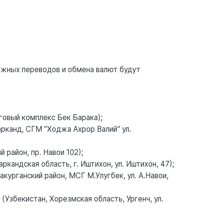
ежных переводов и обмена валют будут
говый комплекс Бек Барака);
рканд, СГМ "Ходжа Ахрор Валий" ул.
 район, пр. Навои 102);
андская область, г. Иштихон, ул. Иштихон, 47);
урганский район, МСГ М.Улугбек, ул. А.Навои,
Узбекистан, Хорезмская область, Ургенч, ул.