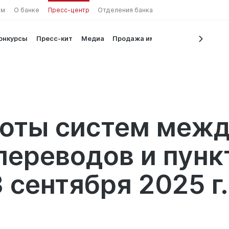
ам
О банке
Пресс-центр
Отделения банка
конкурсы
Пресс-кит
Медиа
Продажа имущества
на валют
боты систем меж
ереводов и пунк
 сентября 2025 г.