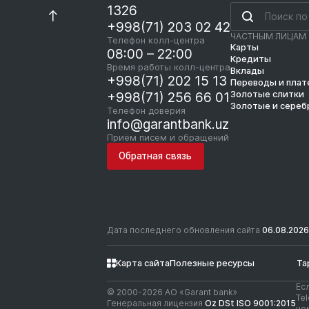
1326
+998(71) 203 02 42
ЧАСТНЫМ ЛИЦАМ
Телефон колл-центра
Карты
08:00 – 22:00
Кредиты
Время работы колл-центра
Вклады
+998(71) 202 15 13
Переводы и пла
Золотые слитки
+998(71) 256 66 01
Золотые и сереб
Телефон доверия
info@garantbank.uz
Приём писем и обращений
Обратная связь
Дата последнего обновления сайта
06.08.2026
Карта сайта
Полезные ресурсы
Та
Ес
© 2000-2026 АО «Garant bank»
Te
Генеральная лицензия
Oz DSt ISO 9001:2015
но