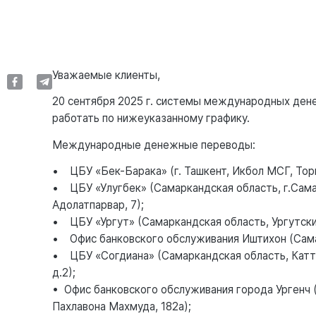
Уважаемые клиенты,
20 сентября 2025 г. системы международных ден
работать по нижеуказанному графику.
Международные денежные переводы:
• ЦБУ «Бек-Барака» (г. Ташкент, Икбол МСГ, Тор
• ЦБУ «Улугбек» (Самаркандская область, г.Сама
Адолатпарвар, 7);
• ЦБУ «Ургут» (Самаркандская область, Ургутский
• Офис банковского обслуживания Иштихон (Самарк
• ЦБУ «Согдиана» (Самаркандская область, Каттак
д.2);
• Офис банковского обслуживания города Ургенч (
Пахлавона Махмуда, 182а);