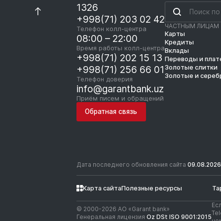
1326
+998(71) 203 02 42
ЧАСТНЫМ ЛИЦАМ
Телефон колл-центра
Карты
08:00 – 22:00
Кредиты
Время работы колл-центра
Вклады
+998(71) 202 15 13
Переводы и пла
Золотые слитки
+998(71) 256 66 01
Золотые и сереб
Телефон доверия
info@garantbank.uz
Приём писем и обращений
Обратная связь
Дата последнего обновления сайта
09.08.2026
Карта сайта
Полезные ресурсы
Та
Ес
© 2000-2026 АО «Garant bank»
Te
Генеральная лицензия
Oz DSt ISO 9001:2015
но