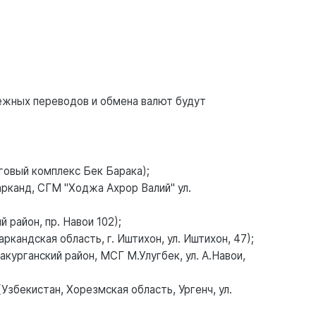
ежных переводов и обмена валют будут
говый комплекс Бек Барака);
рканд, СГМ "Ходжа Ахрор Валий" ул.
 район, пр. Навои 102);
андская область, г. Иштихон, ул. Иштихон, 47);
урганский район, МСГ М.Улугбек, ул. А.Навои,
Узбекистан, Хорезмская область, Ургенч, ул.