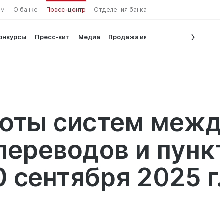
ам
О банке
Пресс-центр
Отделения банка
конкурсы
Пресс-кит
Медиа
Продажа имущества
на валют
боты систем меж
ереводов и пунк
0 сентября 2025 г