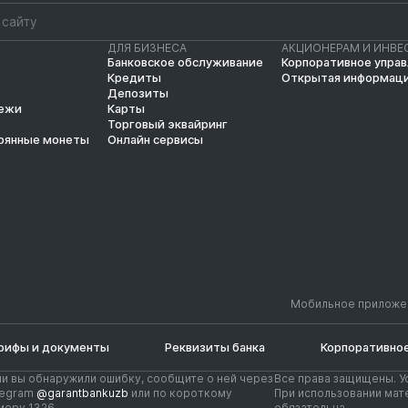
ДЛЯ БИЗНЕСА
АКЦИОНЕРАМ И ИНВЕ
Банковское обслуживание
Корпоративное упра
Кредиты
Открытая информац
Депозиты
тежи
Карты
Торговый эквайринг
рянные монеты
Онлайн сервисы
Мобильное приложе
рифы и документы
Реквизиты банка
Корпоративное
ли вы обнаружили ошибку, сообщите о ней через
Все права защищены. У
legram
@garantbankuzb
или по короткому
При использовании мате
меру 1326
обязательна.