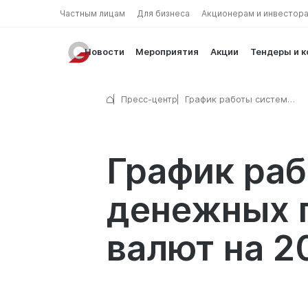
Частным лицам
Для бизнеса
Акционерам и инвестор
Новости
Мероприятия
Акции
Тендеры и 
Пресс-центр
График работы систем
международных денежных
переводов и пунктов обме
на 20 сентября 2025 г.
График ра
денежных п
валют на 2