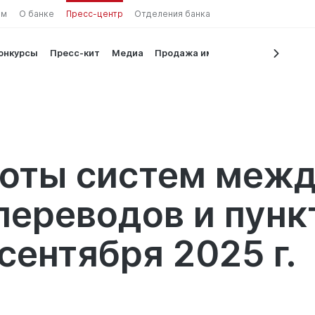
ам
О банке
Пресс-центр
Отделения банка
конкурсы
Пресс-кит
Медиа
Продажа имущества
на валют
боты систем меж
ереводов и пунк
сентября 2025 г.