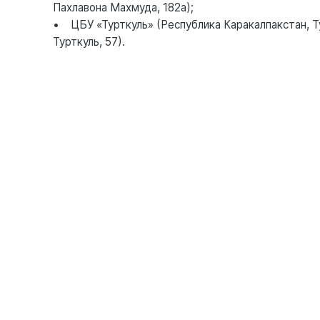
Пахлавона Махмуда, 182а);
• ЦБУ «Турткуль» (Республика Каракалпакстан, Т
Турткуль, 57).