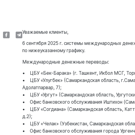
Уважаемые клиенты,
6 сентября 2025 г. системы международных дене
по нижеуказанному графику.
Международные денежные переводы:
• ЦБУ «Бек-Барака» (г. Ташкент, Икбол МСГ, Тор
• ЦБУ «Улугбек» (Самаркандская область, г.Сама
Адолатпарвар, 7);
• ЦБУ «Ургут» (Самаркандская область, Ургутский
• Офис банковского обслуживания Иштихон (Самарк
• ЦБУ «Согдиана» (Самаркандская область, Каттак
д.2);
• ЦБУ «Челак» (Узбекистан, Самаркандская облас
• Офис банковского обслуживания города Ургенч (