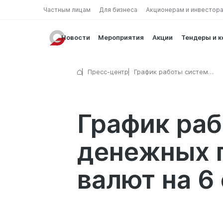
Частным лицам
Для бизнеса
Акционерам и инвестор
Новости
Мероприятия
Акции
Тендеры и 
Пресс-центр
График работы систем
международных денежных
переводов и пунктов обме
на 6 сентября 2025 г.
График ра
денежных п
валют на 6 