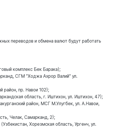
жных переводов и обмена валют будут работать
говый комплекс Бек Барака);
рканд, СГМ "Ходжа Ахрор Валий" ул.
 район, пр. Навои 102);
андская область, г. Иштихон, ул. Иштихон, 47);
урганский район, МСГ М.Улугбек, ул. А.Навои,
ть, Челак, Самарканд, 2);
Узбекистан, Хорезмская область, Ургенч, ул.